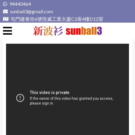
Skip
94440464
to
sunball3@gmail.com
content
屯門建泰街6號恆威工業大廈C2座4樓D12室
新波衫 sunball3
專業組隊球衣專門店