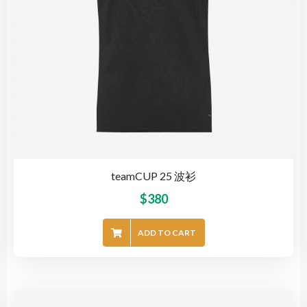
teamCUP 25 波衫
$
380
ADD TO CART