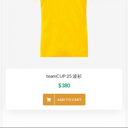
teamCUP 25 波衫
$
380
ADD TO CART