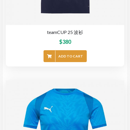
teamCUP 25 波衫
$
380
ADD TO CART