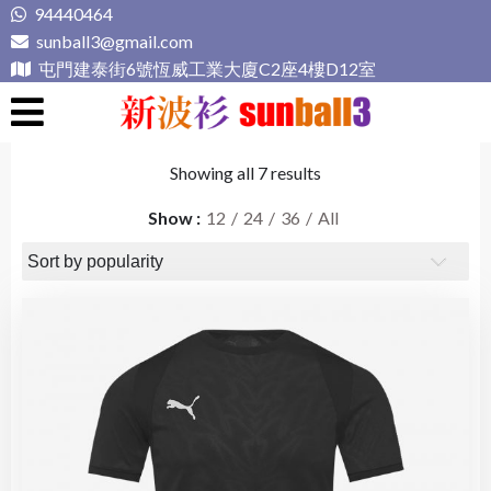
Skip
94440464
to
sunball3@gmail.com
content
屯門建泰街6號恆威工業大廈C2座4樓D12室
新波衫 sunball3
專業組隊球衣專門店
Showing all 7 results
Show
12
24
36
All