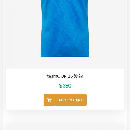
teamCUP 25 波衫
$
380
ADD TO CART