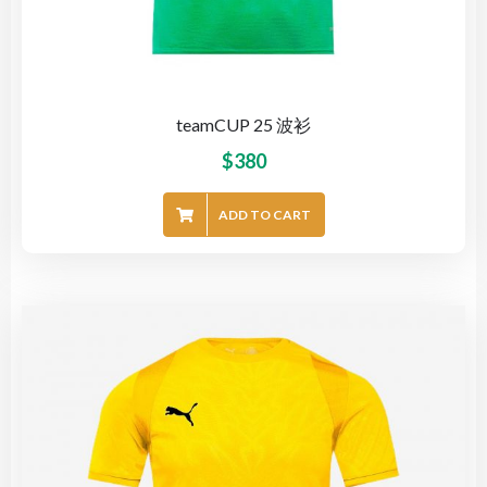
teamCUP 25 波衫
$
380
ADD TO CART