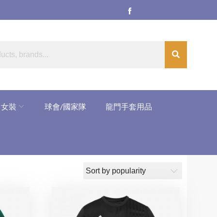
女裝
球會/國家隊
龍門手套用品