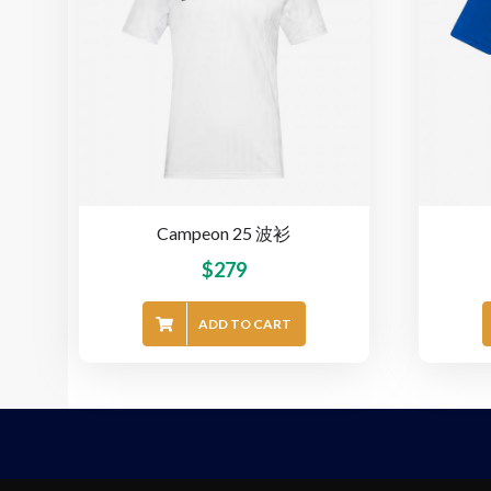
Campeon 25 波衫
$
279
ADD TO CART