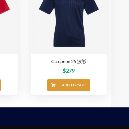
Campeon 25 波衫
$
279
ADD TO CART