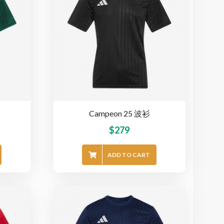
Campeon 25 波衫
$
279
ADD TO CART