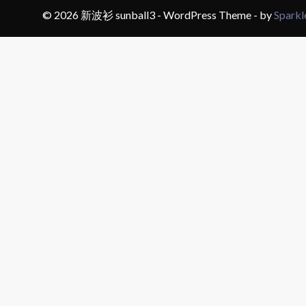
© 2026 新波衫 sunball3 - WordPress Theme - by
Spark