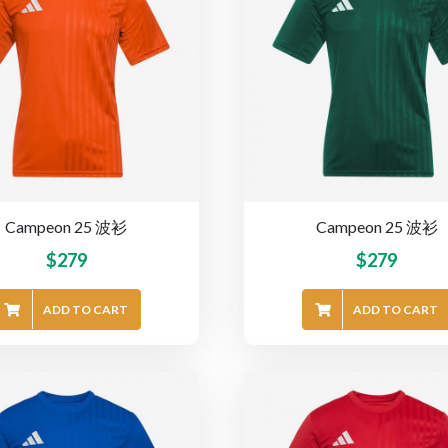
Campeon 25 波衫
Campeon 25 波衫
$
279
$
279
ADD TO CART
ADD TO CART