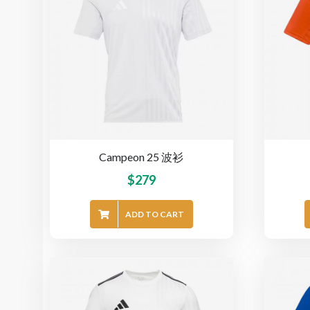
Campeon 25 波衫
$
279
ADD TO CART