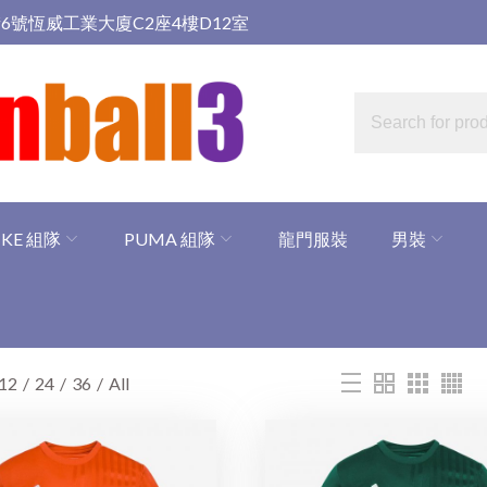
6號恆威工業大廈C2座4樓D12室
IKE 組隊
PUMA 組隊
龍門服裝
男裝
12
24
36
All