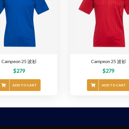
Campeon 25 波衫
Campeon 25 波衫
$
279
$
279
ADD TO CART
ADD TO CART