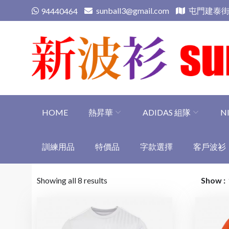
Skip
sunball3@gmail.com
屯門建泰街
94440464
to
content
新波衫 sunball3
專業組隊球衣專門店
HOME
熱昇華
ADIDAS 組隊
N
訓練用品
特價品
字款選擇
客戶波衫
Showing all 8 results
Show