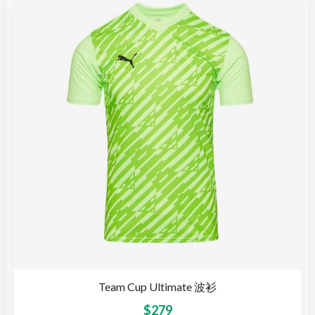
Team Cup Ultimate 波衫
$
279