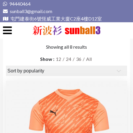
Skip
94440464
to
sunball3@gmail.com
content
屯門建泰街6號恆威工業大廈C2座4樓D12室
新波衫 sunball3
專業組隊球衣專門店
Showing all 8 results
Show
12
24
36
All