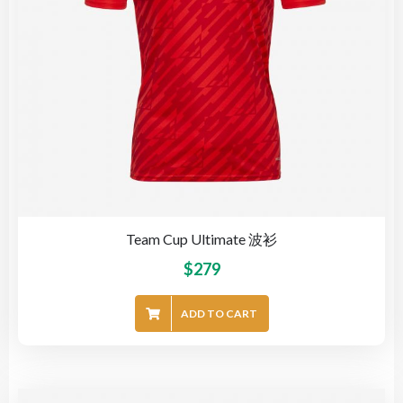
Team Cup Ultimate 波衫
$
279
ADD TO CART