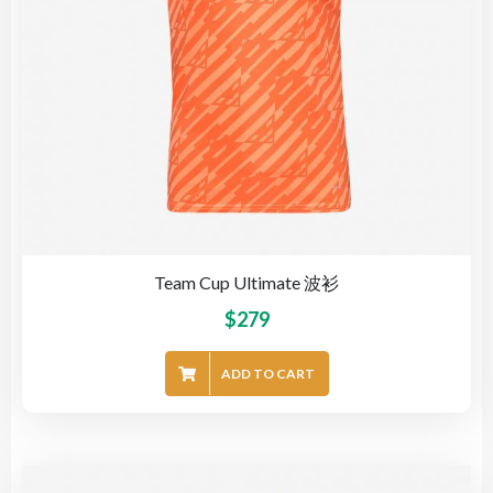
Team Cup Ultimate 波衫
$
279
ADD TO CART