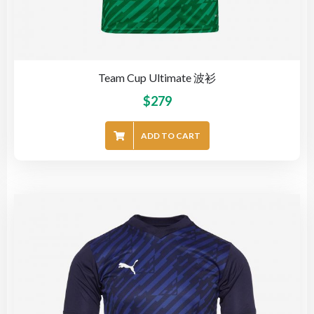
Team Cup Ultimate 波衫
$
279
ADD TO CART