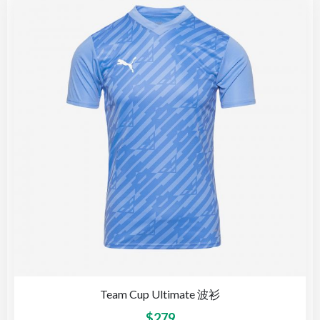
Team Cup Ultimate 波衫
$
279