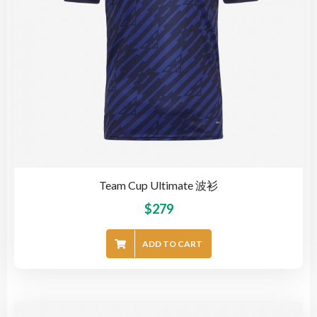
Team Cup Ultimate 波衫
$
279
ADD TO CART