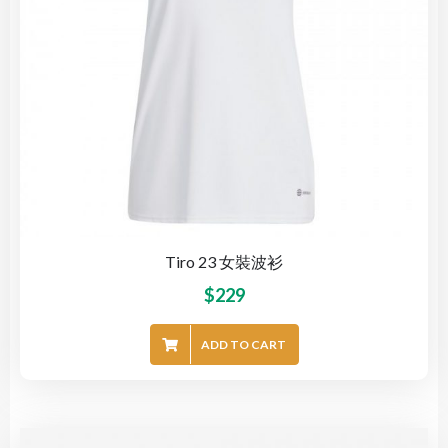
Tiro 23 女裝波衫
$
229
ADD TO CART