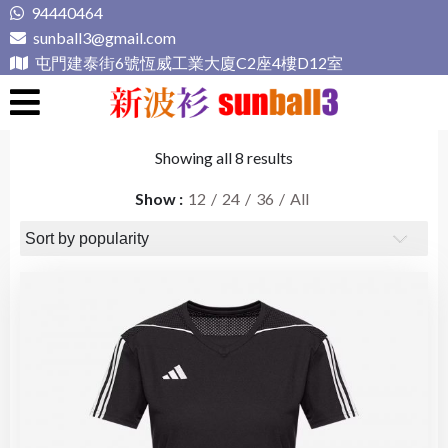
Skip
94440464
to
sunball3@gmail.com
content
屯門建泰街6號恆威工業大廈C2座4樓D12室
新波衫 sunball3
專業組隊球衣專門店
Showing all 8 results
Show
12
24
36
All