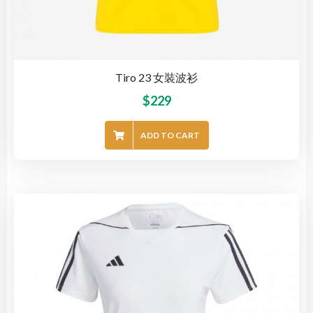
Tiro 23 女裝波衫
$
229
ADD TO CART