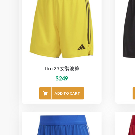
Tiro 23 女裝波褲
$
249
ADD TO CART