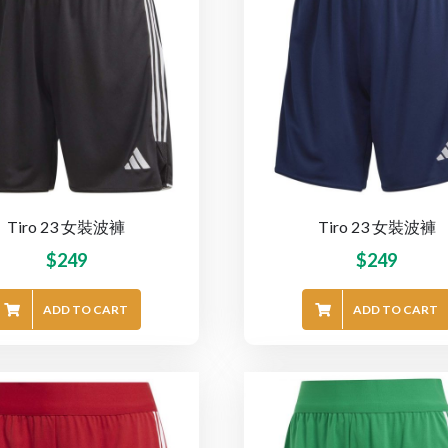
Tiro 23 女裝波褲
Tiro 23 女裝波褲
$
249
$
249
ADD TO CART
ADD TO CART