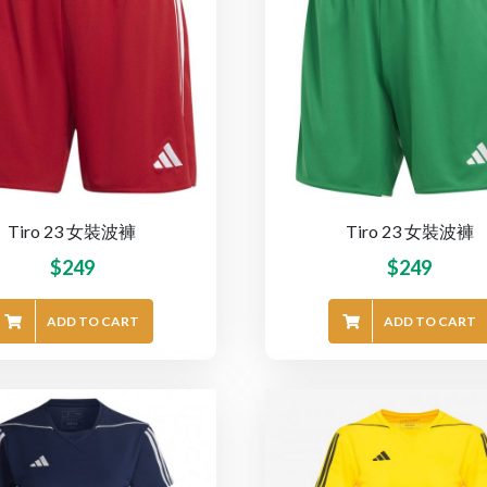
Tiro 23 女裝波褲
Tiro 23 女裝波褲
$
249
$
249
ADD TO CART
ADD TO CART