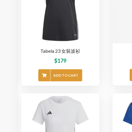
Tabela 23 女裝波衫
$
179
ADD TO CART