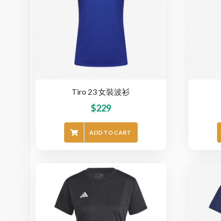
Tiro 23 女裝波衫
$
229
ADD TO CART