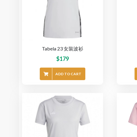
Tabela 23 女裝波衫
$
179
ADD TO CART