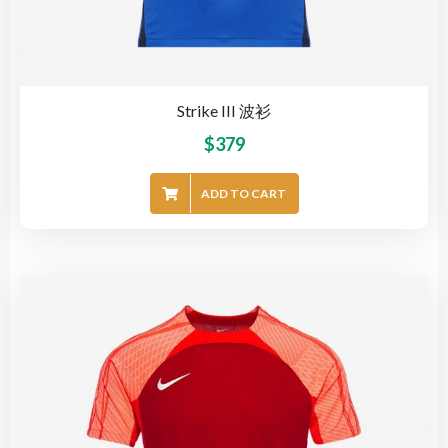
Strike III 波衫
$
379
ADD TO CART