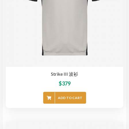
Strike III 波衫
$
379
ADD TO CART