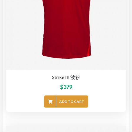
Strike III 波衫
$
379
ADD TO CART