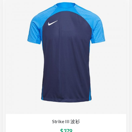
Strike III 波衫
$
379