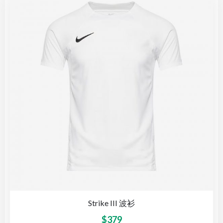
Strike III 波衫
$
379