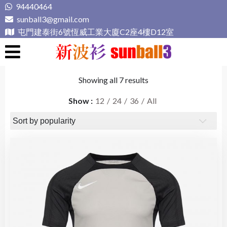
Skip
94440464
to
sunball3@gmail.com
content
屯門建泰街6號恆威工業大廈C2座4樓D12室
新波衫 sunball3
專業組隊球衣專門店
Showing all 7 results
Show
12
24
36
All