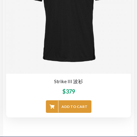
Strike III 波衫
$
379
ADD TO CART