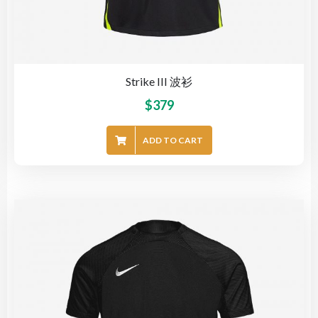
Strike III 波衫
$
379
ADD TO CART