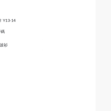
2 Y13-14
齊碼
9 波衫