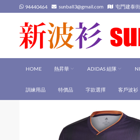
Skip
sunball3@gmail.com
屯門建泰街
94440464
to
content
新波衫 sunball3
專業組隊球衣專門店
HOME
熱昇華
ADIDAS 組隊
N
訓練用品
特價品
字款選擇
客戶波衫