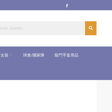
女裝
球會/國家隊
龍門手套用品