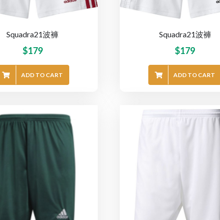
Squadra21波褲
Squadra21波褲
$
179
$
179
ADD TO CART
ADD TO CART