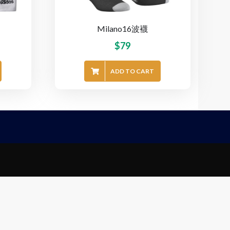
Milano16波襪
$
79
ADD TO CART