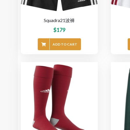
Squadra21波褲
$
179
ADD TO CART