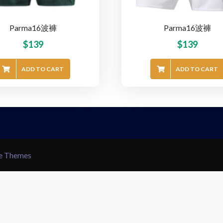
Parma16波褲
Parma16波褲
$
139
$
139
ADD TO CART
ADD TO CART
le Themes