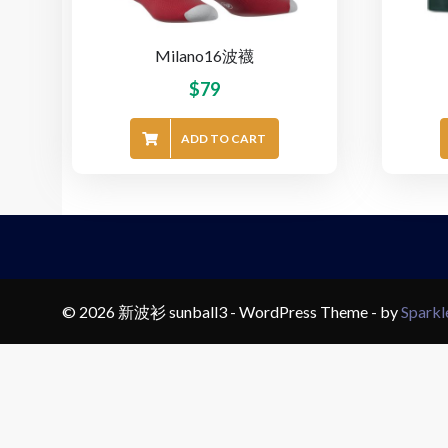
Milano16波襪
$
79
ADD TO CART
© 2026 新波衫 sunball3 - WordPress Theme - by
Spark