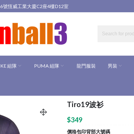
6號恆威工業大廈C2座4樓D12室
IKE 組隊
PUMA 組隊
龍門服裝
男裝
Tiro19波衫
$
349
價格包印背部大號碼