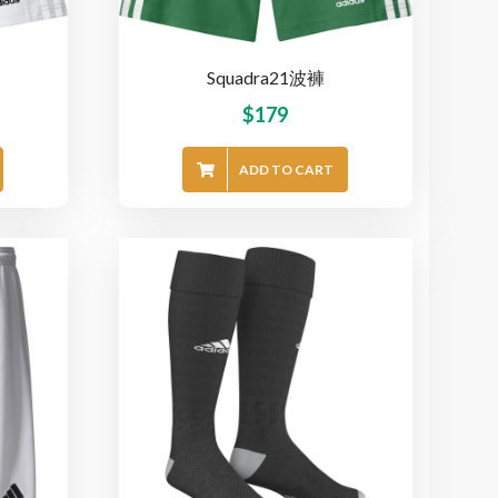
Squadra21波褲
$
179
ADD TO CART