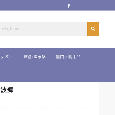
女裝
球會/國家隊
龍門手套用品
on 波褲