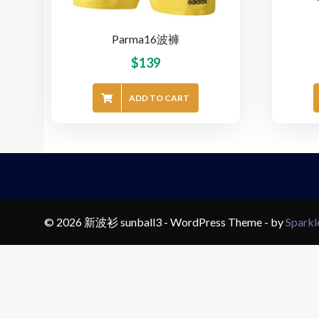
Parma16波褲
$
139
ADD TO CART
© 2026 新波衫 sunball3 - WordPress Theme - by
Spark