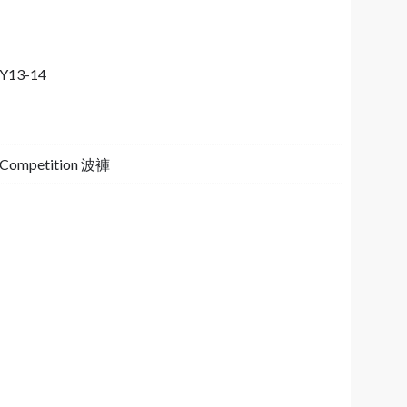
Y13-14
6 Competition 波褲