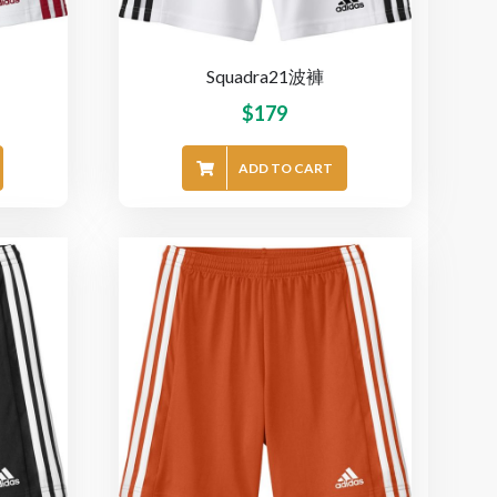
Squadra21波褲
$
179
ADD TO CART