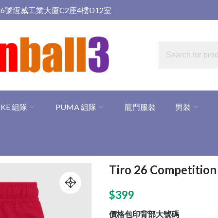
6號恆威工業大廈C2座4樓D12室
IKE 組隊
PUMA 組隊
龍門服裝
男裝
Tiro 26 Competiti
$
399
價格包印背部大號碼