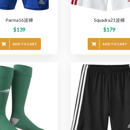
Parma16波褲
Squadra21波褲
$
139
$
179
ADD TO CART
ADD TO CART