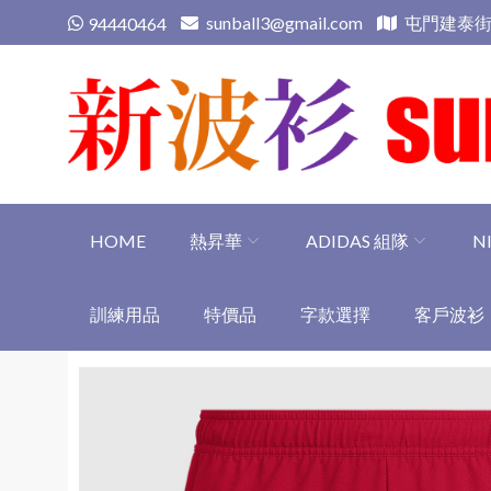
Skip
sunball3@gmail.com
屯門建泰街
94440464
to
content
新波衫 sunball3
專業組隊球衣專門店
HOME
熱昇華
ADIDAS 組隊
N
訓練用品
特價品
字款選擇
客戶波衫