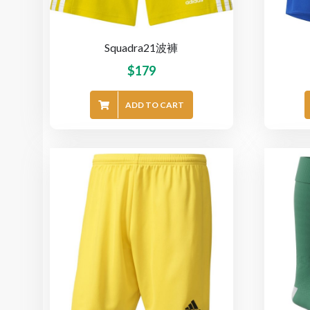
Squadra21波褲
$
179
ADD TO CART