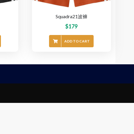
Squadra21波褲
$
179
ADD TO CART