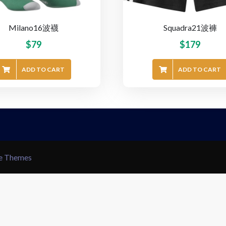
Milano16波襪
Squadra21波褲
$
79
$
179
ADD TO CART
ADD TO CART
le Themes