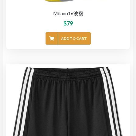
Milano16波襪
$
79
ADD TO CART