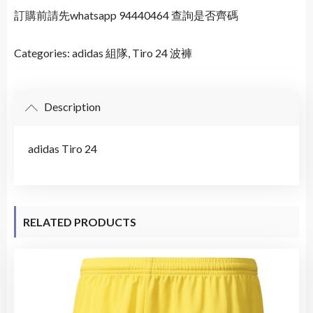
訂購前請先whatsapp 94440464 查詢是否齊碼
Categories:
adidas 組隊
,
Tiro 24 波褲
Description
adidas Tiro 24
RELATED PRODUCTS