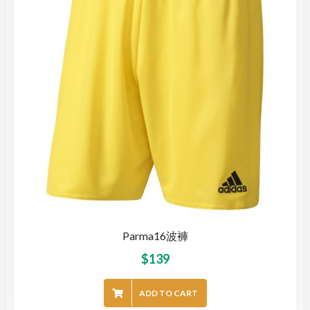
Parma16波褲
$
139
ADD TO CART