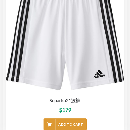
Squadra21波褲
$
179
ADD TO CART