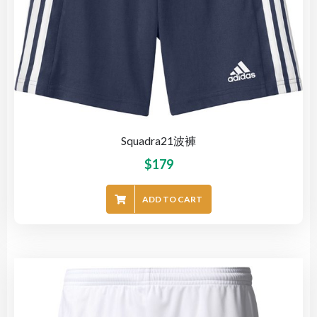
Squadra21波褲
$
179
ADD TO CART