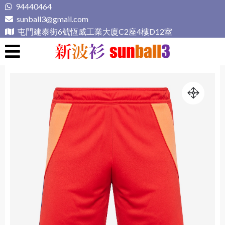
Skip
94440464
to
sunball3@gmail.com
content
屯門建泰街6號恆威工業大廈C2座4樓D12室
新波衫 sunball3
專業組隊球衣專門店