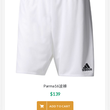
Parma16波褲
$
139
ADD TO CART