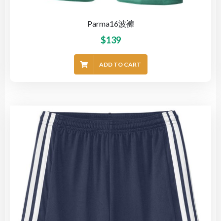
Parma16波褲
$
139
ADD TO CART