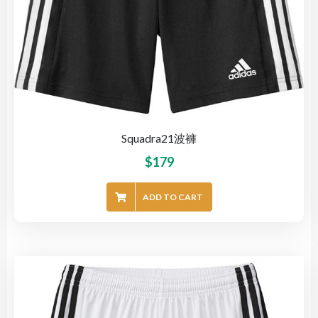
Squadra21波褲
$
179
ADD TO CART