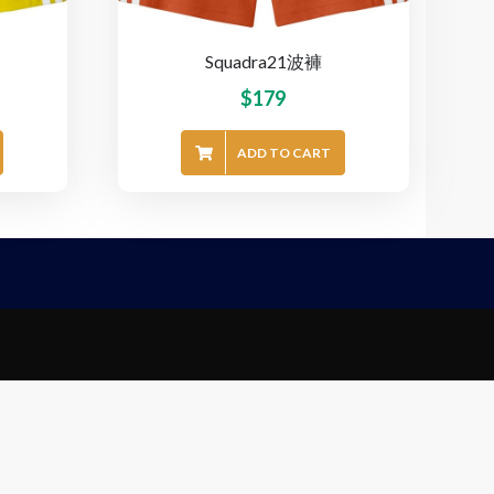
Squadra21波褲
$
179
ADD TO CART