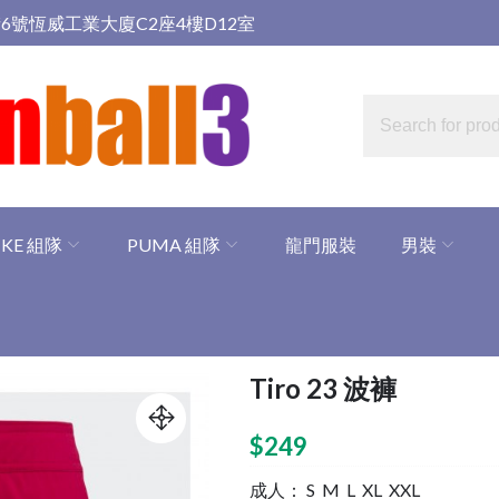
6號恆威工業大廈C2座4樓D12室
IKE 組隊
PUMA 組隊
龍門服裝
男裝
Tiro 23 波褲
$
249
成人： S M L XL XXL