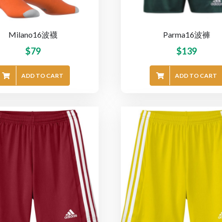
Milano16波襪
Parma16波褲
$
79
$
139
ADD TO CART
ADD TO CART