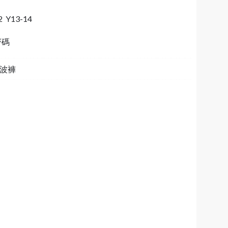
2 Y13-14
齊碼
3 波褲