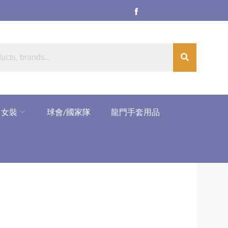
女裝
球會/國家隊
龍門手套用品