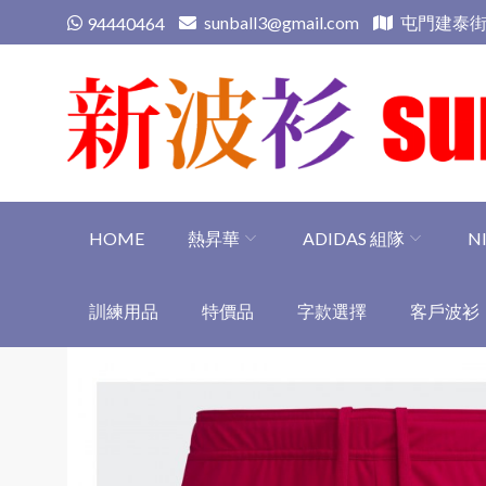
Skip
sunball3@gmail.com
屯門建泰街
94440464
to
content
新波衫 sunball3
專業組隊球衣專門店
HOME
熱昇華
ADIDAS 組隊
N
訓練用品
特價品
字款選擇
客戶波衫