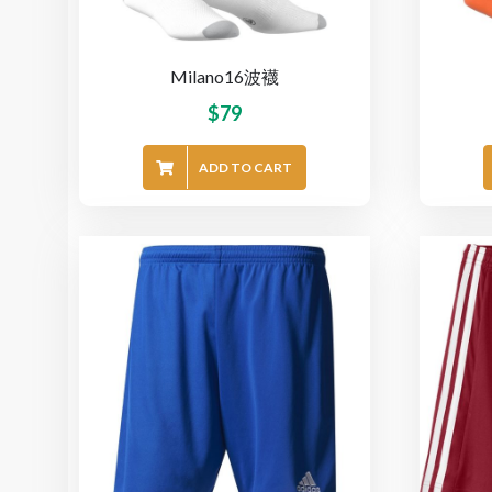
Milano16波襪
$
79
ADD TO CART