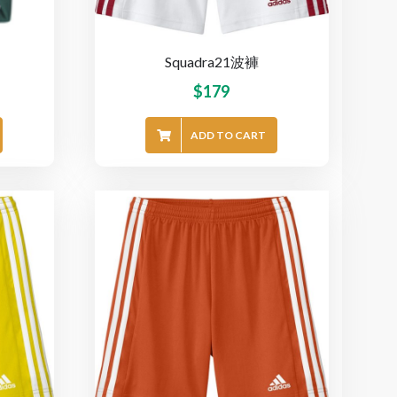
Squadra21波褲
$
179
ADD TO CART