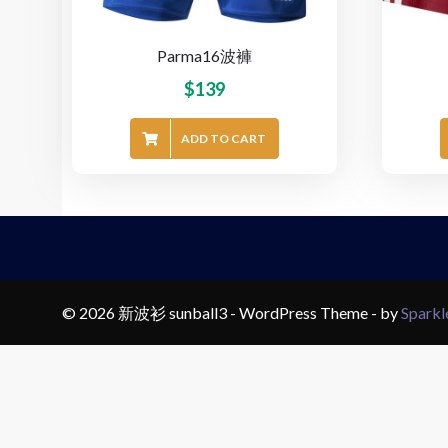
Parma16波褲
$
139
ADD TO CART
© 2026 新波衫 sunball3 - WordPress Theme - by
Spark