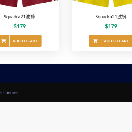
Squadra21波褲
Squadra21波褲
$
179
$
179
ADD TO CART
ADD TO CART
le Themes