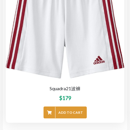
Squadra21波褲
$
179
ADD TO CART