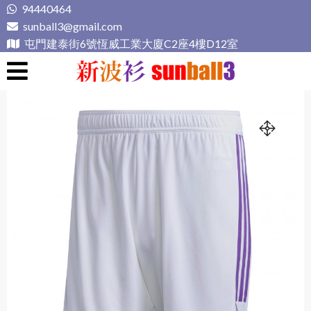
Skip
94440464
to
sunball3@gmail.com
content
屯門建泰街6號恆威工業大廈C2座4樓D12室
新波衫 sunball3
專業組隊球衣專門店