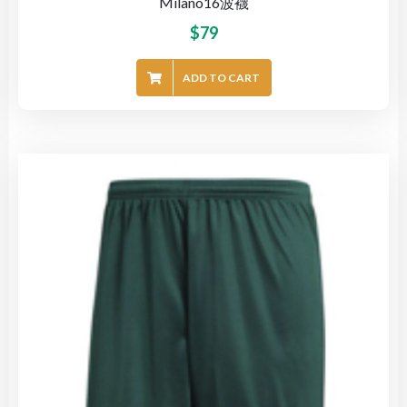
Milano16波襪
$
79
ADD TO CART