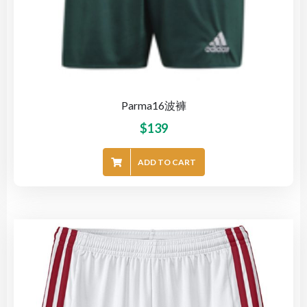
Parma16波褲
$
139
ADD TO CART