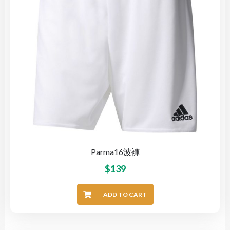
Parma16波褲
$
139
ADD TO CART