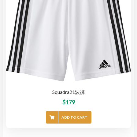
Squadra21波褲
$
179
ADD TO CART