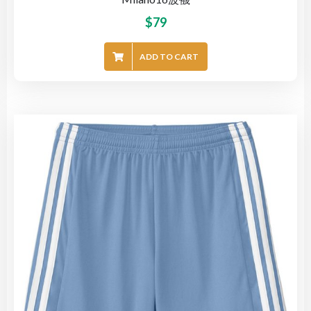
$
79
ADD TO CART