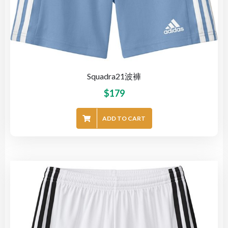
Squadra21波褲
$
179
ADD TO CART