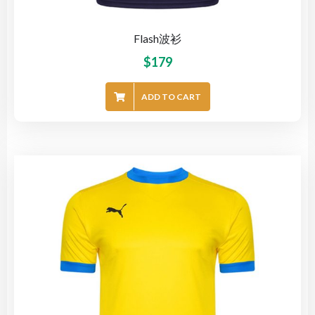
Flash波衫
$
179
ADD TO CART