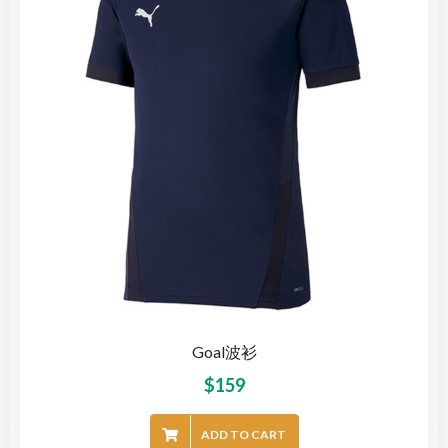
Goal波衫
$
159
ADD TO CART