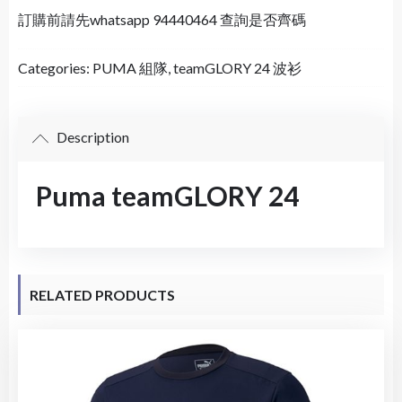
訂購前請先whatsapp 94440464 查詢是否齊碼
Categories:
PUMA 組隊
,
teamGLORY 24 波衫
Description
Puma teamGLORY 24
RELATED PRODUCTS