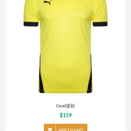
Goal波衫
$
159
ADD TO CART