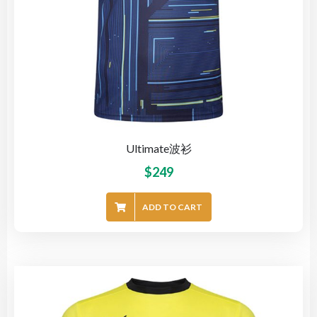
Ultimate波衫
$
249
ADD TO CART