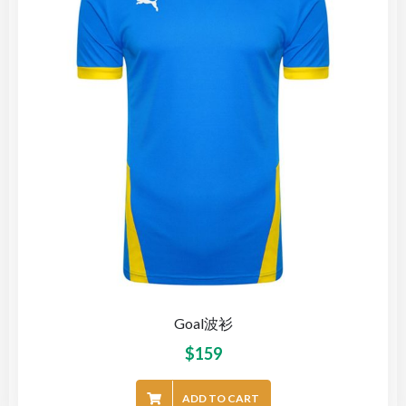
Goal波衫
$
159
ADD TO CART