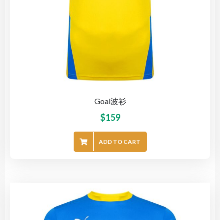
Goal波衫
$
159
ADD TO CART