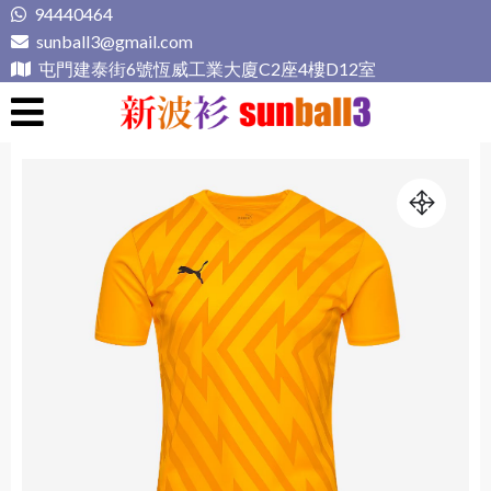
Skip
94440464
to
sunball3@gmail.com
content
屯門建泰街6號恆威工業大廈C2座4樓D12室
新波衫 sunball3
專業組隊球衣專門店