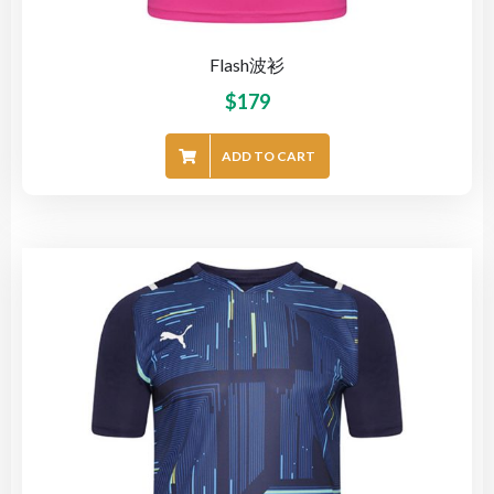
Flash波衫
$
179
ADD TO CART