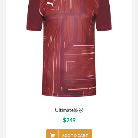
Ultimate波衫
$
249
ADD TO CART