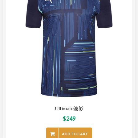
Ultimate波衫
$
249
ADD TO CART