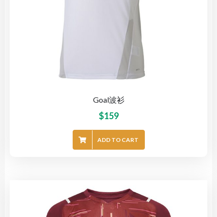
Goal波衫
$
159
ADD TO CART