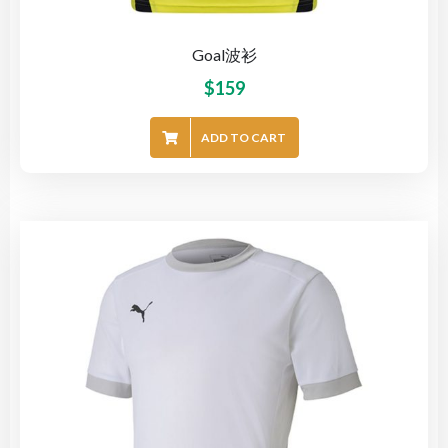
Goal波衫
$
159
ADD TO CART