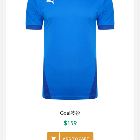
Goal波衫
$
159
ADD TO CART