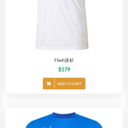
Flash波衫
$
179
ADD TO CART