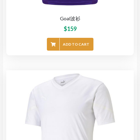
Goal波衫
$
159
ADD TO CART