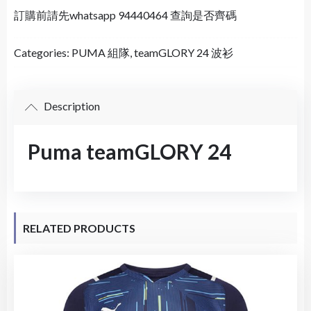
訂購前請先whatsapp 94440464 查詢是否齊碼
Categories:
PUMA 組隊
,
teamGLORY 24 波衫
Description
Puma teamGLORY 24
RELATED PRODUCTS