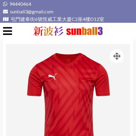
Skip
94440464
to
sunball3@gmail.com
content
屯門建泰街6號恆威工業大廈C2座4樓D12室
新波衫 sunball3
專業組隊球衣專門店