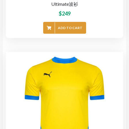
Ultimate波衫
$
249
ADD TO CART