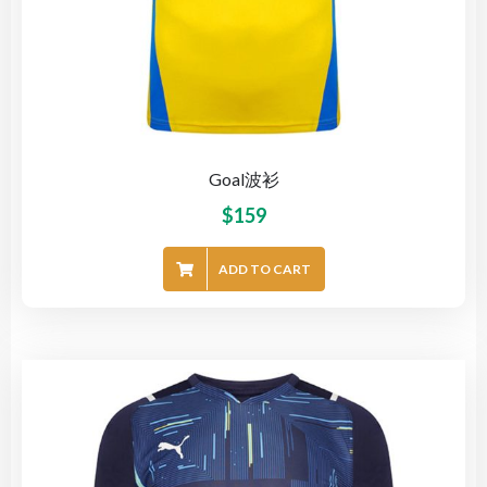
Goal波衫
$
159
ADD TO CART