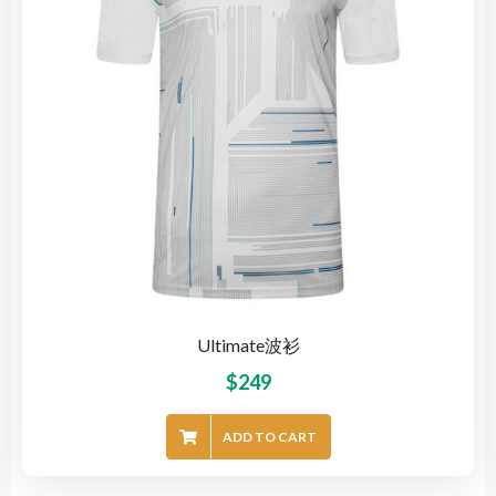
Ultimate波衫
$
249
ADD TO CART