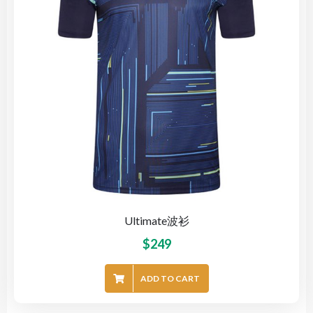
Ultimate波衫
$
249
ADD TO CART