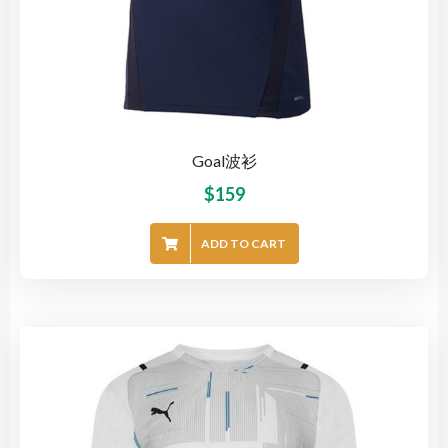
Goal波衫
$
159
ADD TO CART