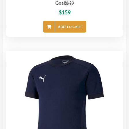
Goal波衫
$
159
ADD TO CART