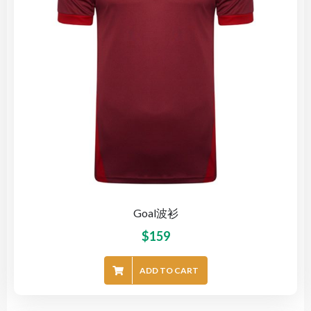
Goal波衫
$
159
ADD TO CART