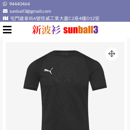
Skip
94440464
to
sunball3@gmail.com
content
屯門建泰街6號恆威工業大廈C2座4樓D12室
新波衫 sunball3
專業組隊球衣專門店