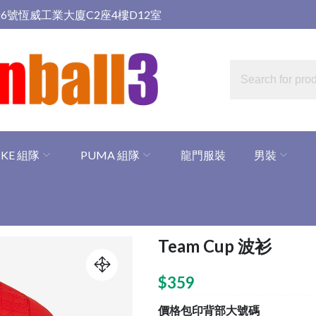
6號恆威工業大廈C2座4樓D12室
IKE 組隊
PUMA 組隊
龍門服裝
男裝
Team Cup 波衫
$
359
價格包印背部大號碼