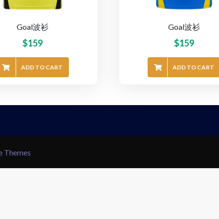
Goal波衫
Goal波衫
$
159
$
159
ADD TO CART
ADD TO CART
le Themes