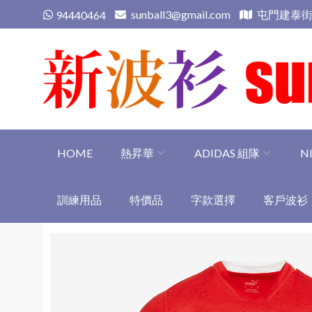
Skip
sunball3@gmail.com
屯門建泰街
94440464
to
content
新波衫 sunball3
專業組隊球衣專門店
HOME
熱昇華
ADIDAS 組隊
N
訓練用品
特價品
字款選擇
客戶波衫