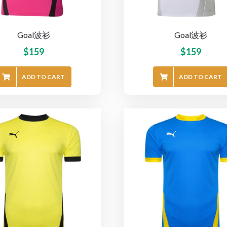
Goal波衫
Goal波衫
$
159
$
159
ADD TO CART
ADD TO CART