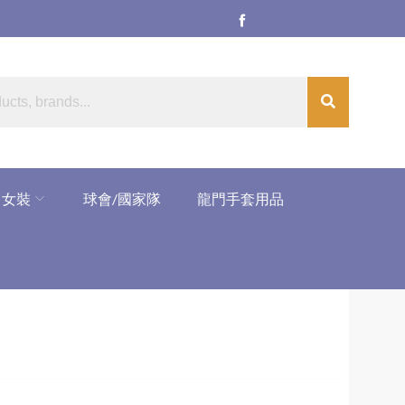
女裝
球會/國家隊
龍門手套用品