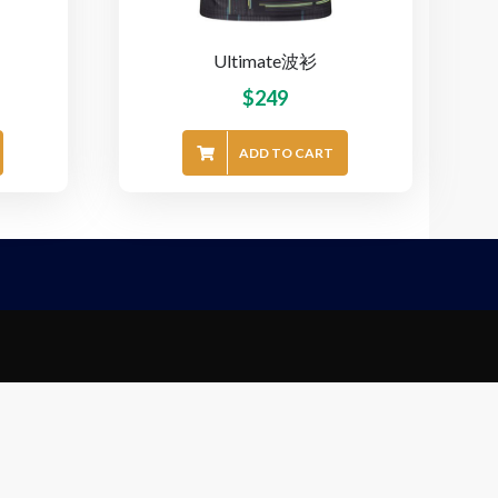
Ultimate波衫
$
249
ADD TO CART