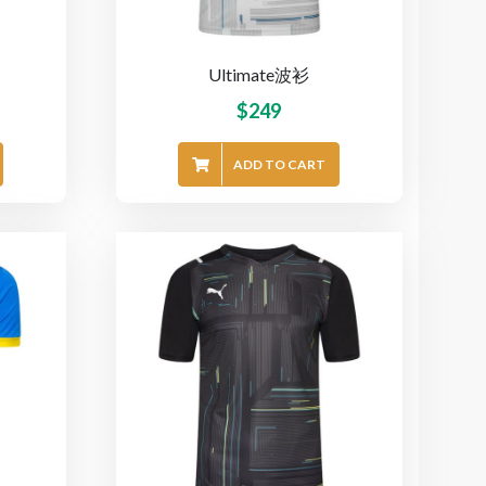
Ultimate波衫
$
249
ADD TO CART