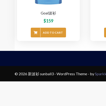
Goal波衫
$
159
ADD TO CART
© 2026 新波衫 sunball3 - WordPress Theme - by
Spark