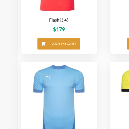
Flash波衫
$
179
ADD TO CART