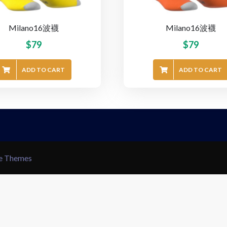
Milano16波襪
Milano16波襪
$
79
$
79
ADD TO CART
ADD TO CART
le Themes