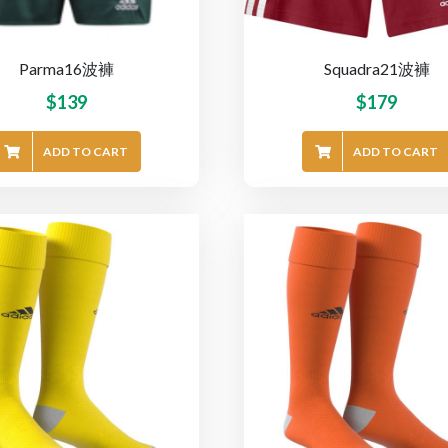
Parma16波褲
Squadra21波褲
$
139
$
179
ADD TO CART
ADD TO CART