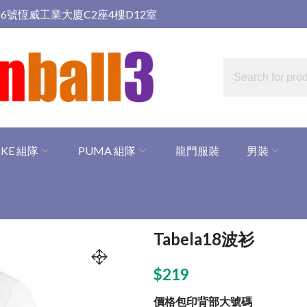
6號恆威工業大廈C2座4樓D12室
IKE 組隊
PUMA 組隊
龍門服裝
男裝
Tabela18波衫
$
219
價格包印背部大號碼