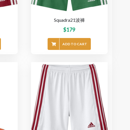
Squadra21波褲
$
179
ADD TO CART