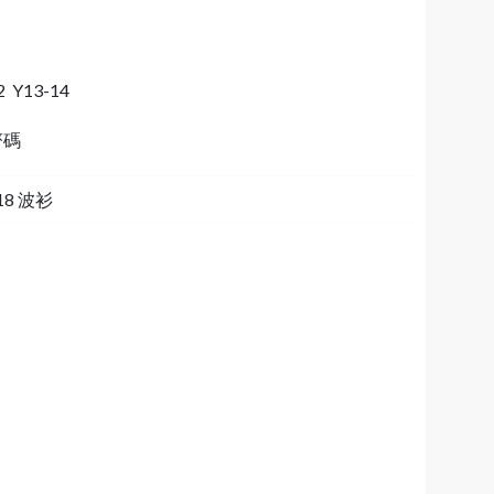
2 Y13-14
齊碼
 18 波衫