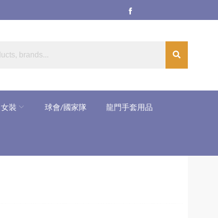
女裝
球會/國家隊
龍門手套用品