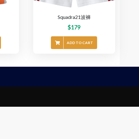
Squadra21波褲
$
179
ADD TO CART