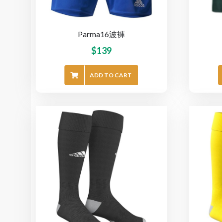
Parma16波褲
$
139
ADD TO CART