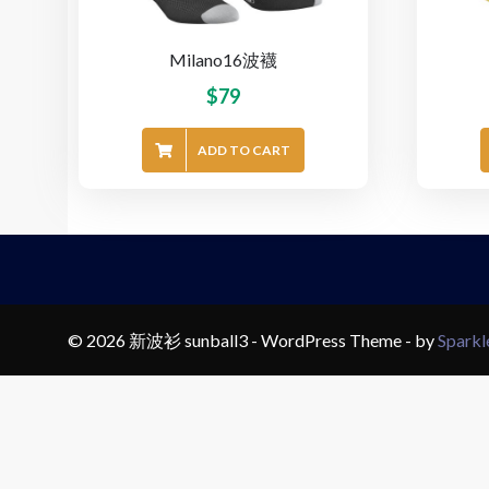
Milano16波襪
$
79
ADD TO CART
© 2026 新波衫 sunball3 - WordPress Theme - by
Spark