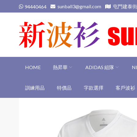
Skip
sunball3@gmail.com
屯門建泰街
94440464
to
content
新波衫 sunball3
專業組隊球衣專門店
HOME
熱昇華
ADIDAS 組隊
N
訓練用品
特價品
字款選擇
客戶波衫