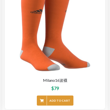
Milano16波襪
$
79
ADD TO CART