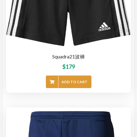
Squadra21波褲
$
179
ADD TO CART