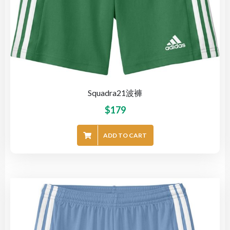
Squadra21波褲
$
179
ADD TO CART