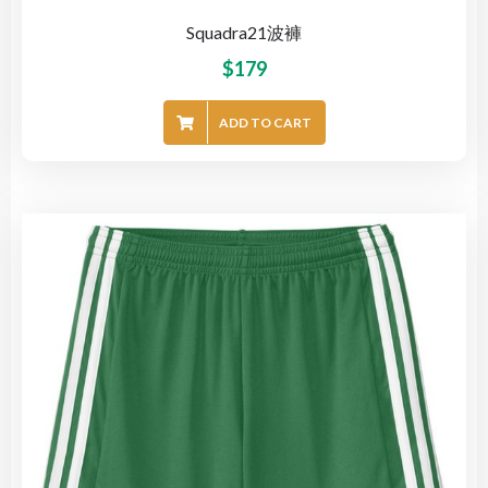
Squadra21波褲
$
179
ADD TO CART