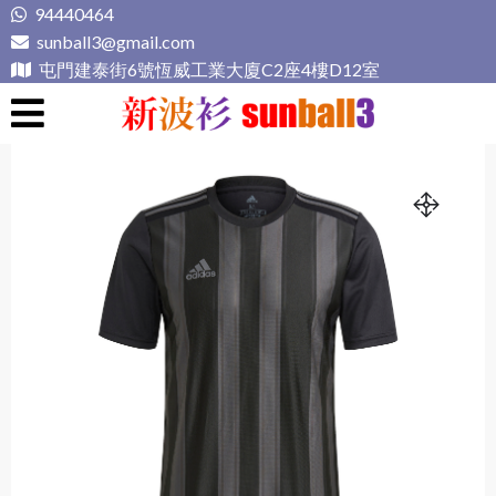
Skip
94440464
to
sunball3@gmail.com
content
屯門建泰街6號恆威工業大廈C2座4樓D12室
新波衫 sunball3
專業組隊球衣專門店