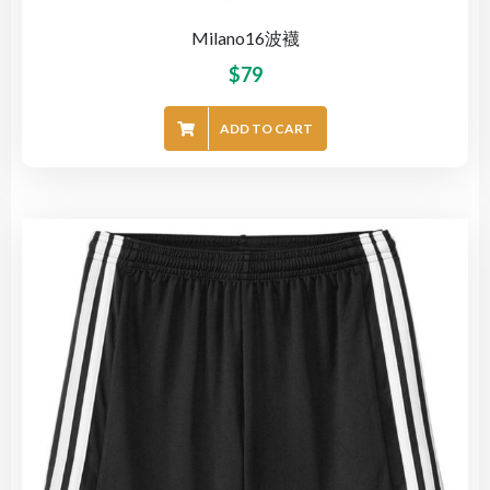
Milano16波襪
$
79
ADD TO CART