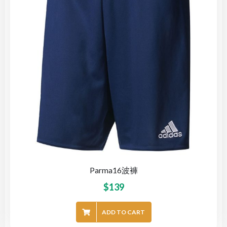
Parma16波褲
$
139
ADD TO CART