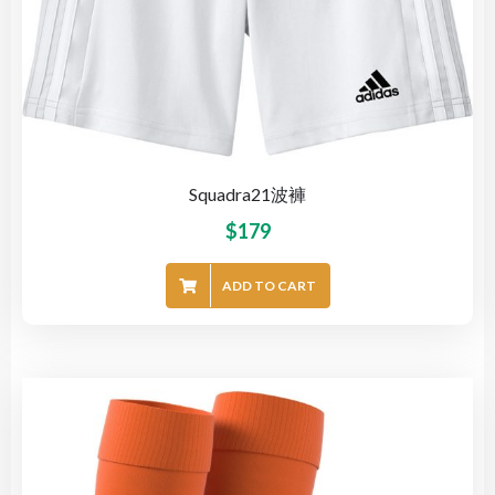
Squadra21波褲
$
179
ADD TO CART