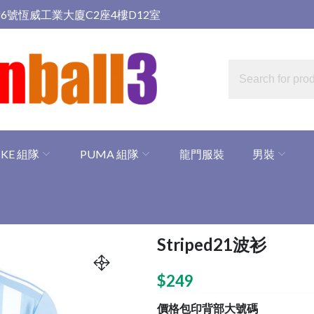
6號恆威工業大廈C2座4樓D12室
IKE 組隊
PUMA 組隊
龍門服裝
男裝
Striped21波衫
$
249
價格包印背部大號碼