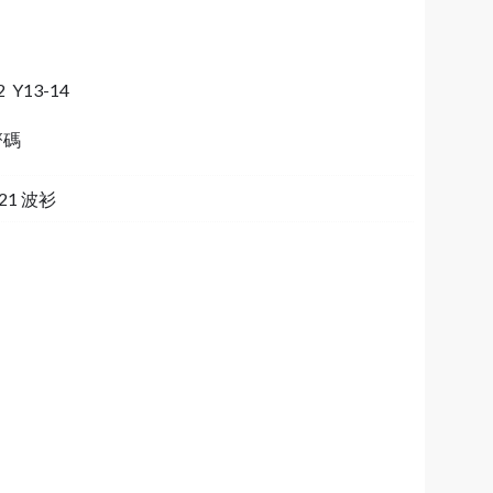
2 Y13-14
齊碼
d 21 波衫