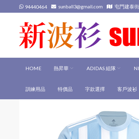
Skip
sunball3@gmail.com
屯門建泰街
94440464
to
content
新波衫 sunball3
專業組隊球衣專門店
HOME
熱昇華
ADIDAS 組隊
N
訓練用品
特價品
字款選擇
客戶波衫