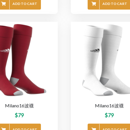
ADD TO CART
ADD TO CART
Milano16波襪
Milano16波襪
$
79
$
79
ADD TO CART
ADD TO CART