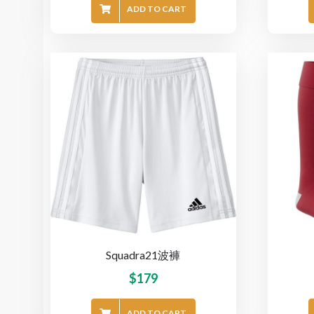
ADD TO CART
Squadra21波褲
$
179
ADD TO CART