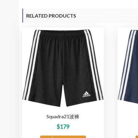
RELATED PRODUCTS
Squadra21波褲
$
179