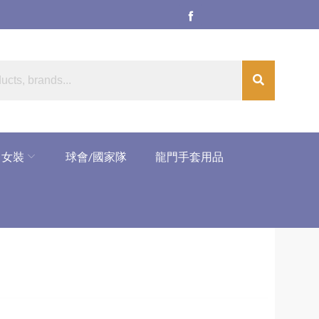
女裝
球會/國家隊
龍門手套用品