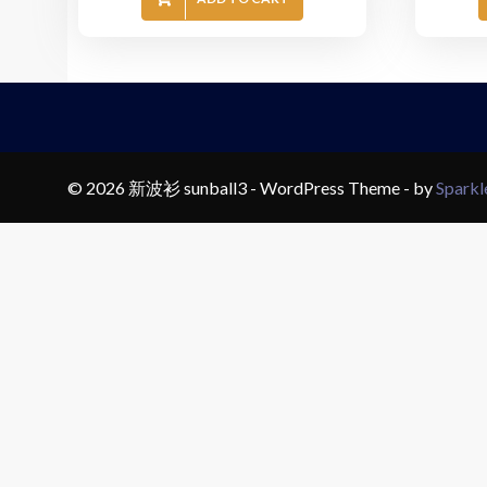
© 2026 新波衫 sunball3 - WordPress Theme - by
Spark