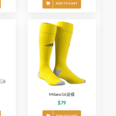
ADD TO CART
Milano16波襪
$
79
ADD TO CART