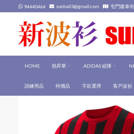
Skip
sunball3@gmail.com
屯門建泰街
94440464
to
content
新波衫 sunball3
專業組隊球衣專門店
HOME
熱昇華
ADIDAS 組隊
N
訓練用品
特價品
字款選擇
客戶波衫