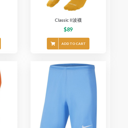
Classic II波襪
$
89
ADD TO CART