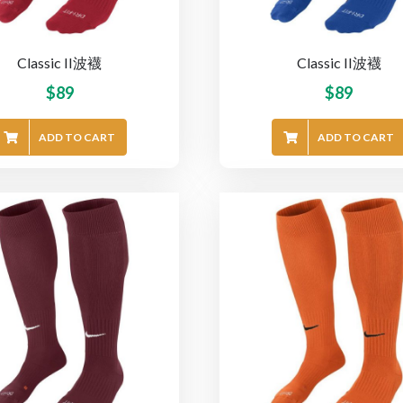
Classic II波襪
Classic II波襪
$
89
$
89
ADD TO CART
ADD TO CART