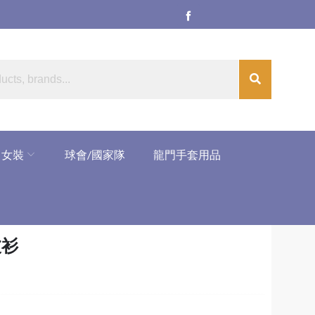
女裝
球會/國家隊
龍門手套用品
V波衫