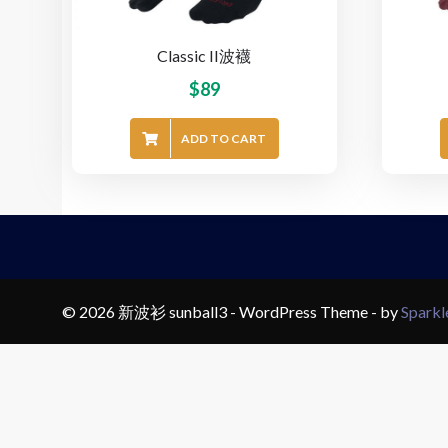
Classic II波襪
$
89
ADD TO CART
© 2026 新波衫 sunball3 - WordPress Theme - by
Spark