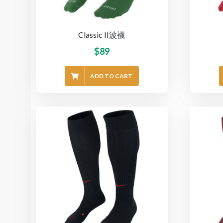
Classic II波襪
$
89
ADD TO CART