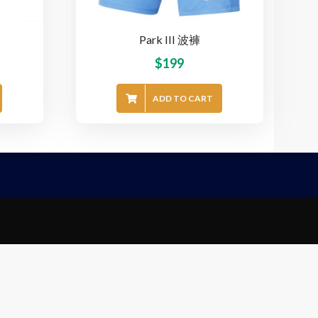
Park III 波褲
$
199
ADD TO CART