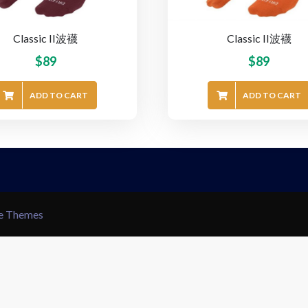
Classic II波襪
Classic II波襪
$
89
$
89
ADD TO CART
ADD TO CART
le Themes