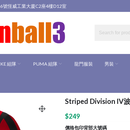
6號恆威工業大廈C2座4樓D12室
IKE 組隊
PUMA 組隊
龍門服裝
男裝
Striped Division I
$
249
價格包印背部大號碼