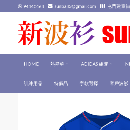
Skip
sunball3@gmail.com
屯門建泰街
94440464
to
content
新波衫 sunball3
專業組隊球衣專門店
HOME
熱昇華
ADIDAS 組隊
N
訓練用品
特價品
字款選擇
客戶波衫