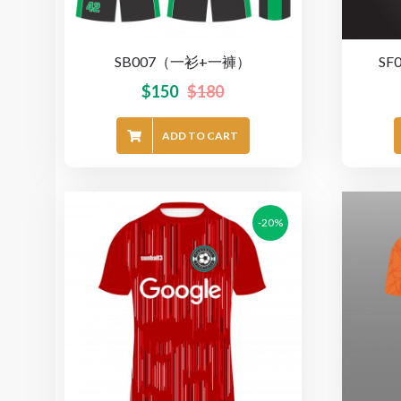
SB007（一衫+一褲）
S
$
150
$
180
ADD TO CART
-20%