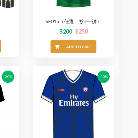
）
SF015（任選二衫+一褲）
$
200
$
250
ADD TO CART
-20%
-20%