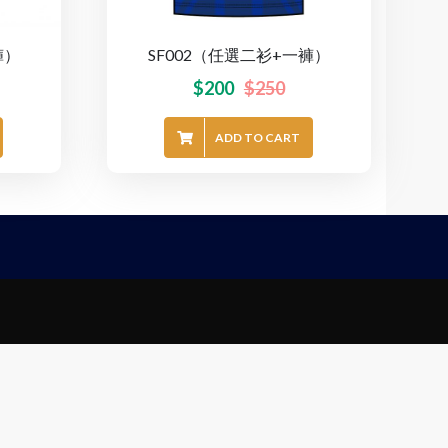
褲）
SF002（任選二衫+一褲）
$
200
$
250
ADD TO CART