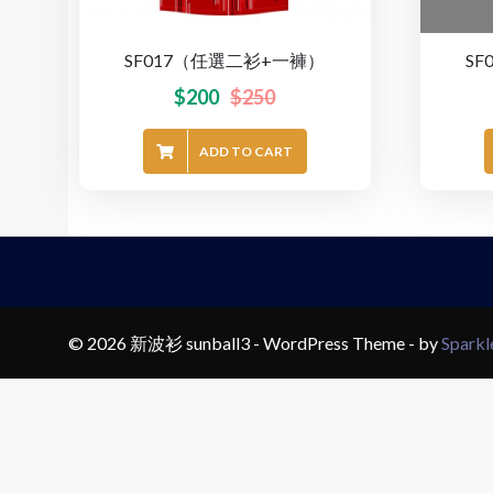
SF017（任選二衫+一褲）
S
$
200
$
250
ADD TO CART
© 2026 新波衫 sunball3 - WordPress Theme - by
Spark