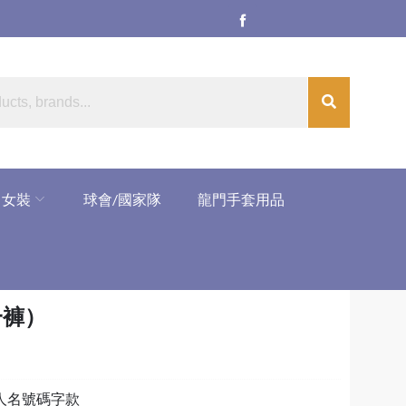
女裝
球會/國家隊
龍門手套用品
一褲）
和人名號碼字款