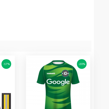
-17%
-20%