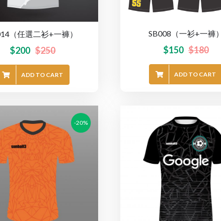
SB008（一衫+一褲
F014（任選二衫+一褲）
$
150
$
180
$
200
$
250
ADD TO CART
ADD TO CART
-20%