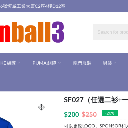
6號恆威工業大廈C2座4樓D12室
IKE 組隊
PUMA 組隊
龍門服裝
男裝
SF027（任選二衫+
$
200
$
250
-20%
可以更改LOGO、SPONSOR