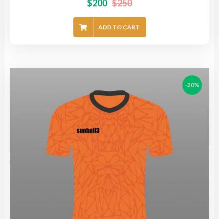
$
200
$
250
ADD TO CART
-20%