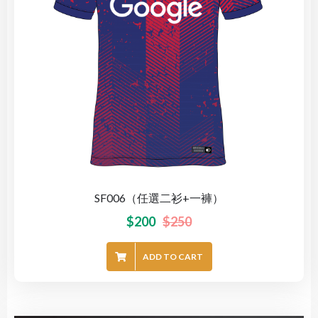
SF006（任選二衫+一褲）
$
200
$
250
ADD TO CART