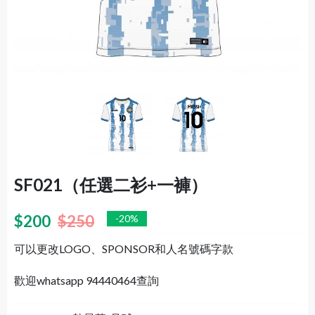
SF021（任選二衫+一褲）
$
200
$
250
-20%
可以更改LOGO、SPONSOR和人名號碼字款
歡迎whatsapp 94440464查詢