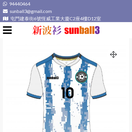
Skip
94440464
to
sunball3@gmail.com
content
屯門建泰街6號恆威工業大廈C2座4樓D12室
新波衫 sunball3
專業組隊球衣專門店