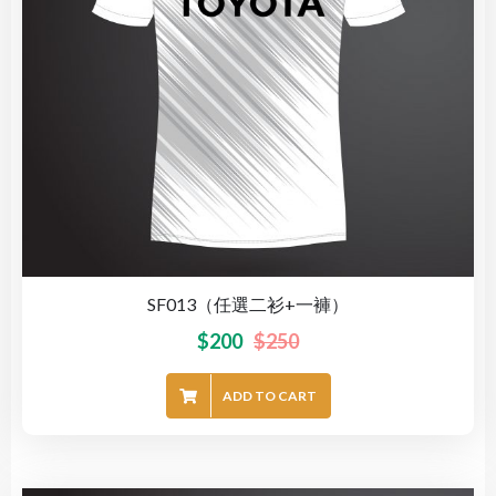
SF013（任選二衫+一褲）
$
200
$
250
ADD TO CART