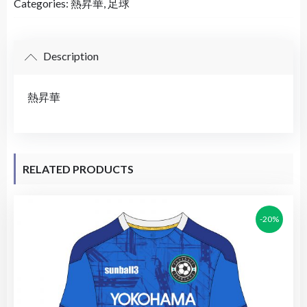
Categories:
熱昇華
,
足球
Description
熱昇華
RELATED PRODUCTS
-20%