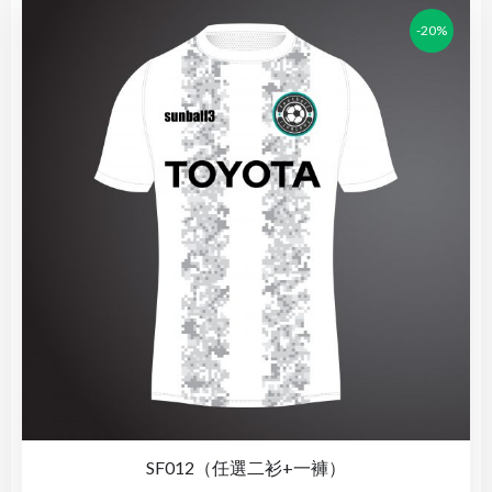
-20%
SF012（任選二衫+一褲）