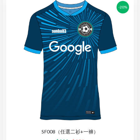
-20%
SF008（任選二衫+一褲）