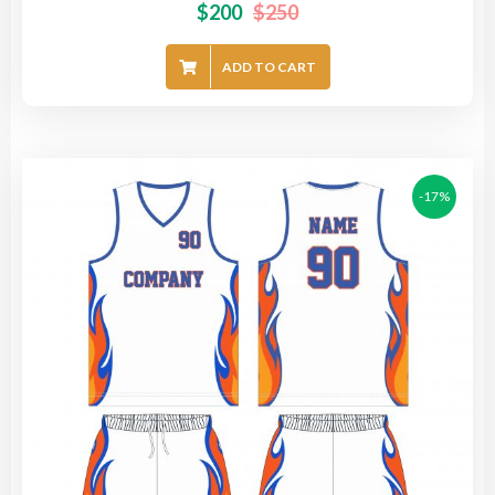
$
200
$
250
ADD TO CART
-17%