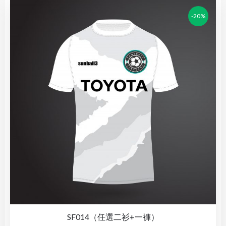
-20%
SF014（任選二衫+一褲）