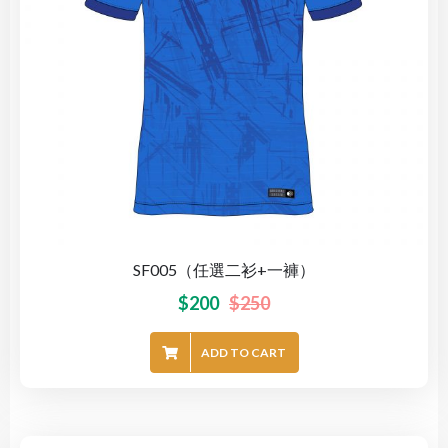
SF005（任選二衫+一褲）
$
200
$
250
ADD TO CART