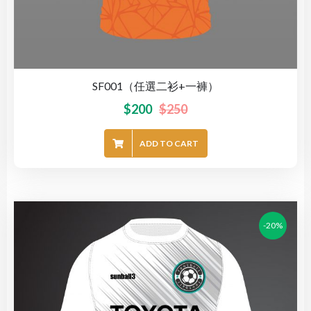
SF001（任選二衫+一褲）
$
200
$
250
ADD TO CART
-20%