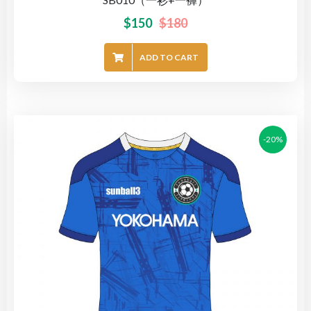
$
150
$
180
ADD TO CART
-20%