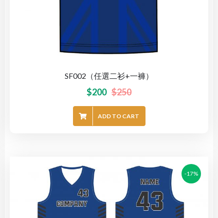
SF002（任選二衫+一褲）
$
200
$
250
ADD TO CART
-17%