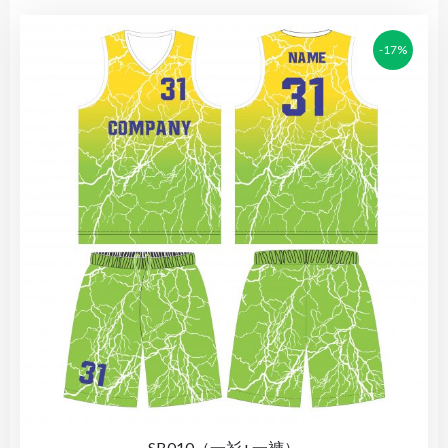
-17%
SB010（一衫+一褲）