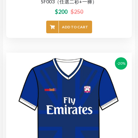
SF003（任選二衫+一褲）
$
200
$
250
ADD TO CART
-20%