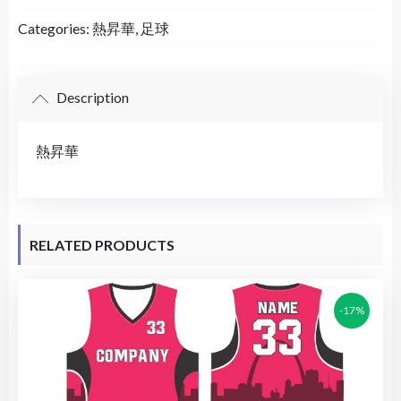
Categories:
熱昇華
,
足球
Description
熱昇華
RELATED PRODUCTS
-17%