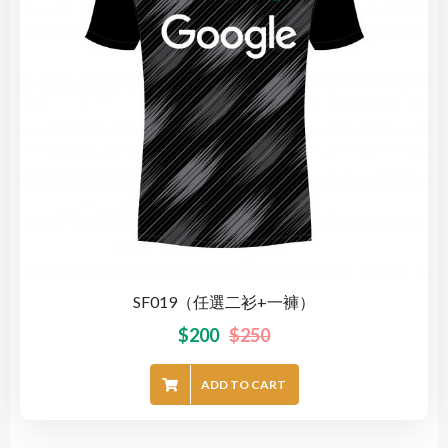
SF019（任選二衫+一褲）
$
200
$
250
ADD TO CART