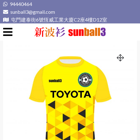
Skip
94440464
to
sunball3@gmail.com
content
屯門建泰街6號恆威工業大廈C2座4樓D12室
新波衫 sunball3
專業組隊球衣專門店