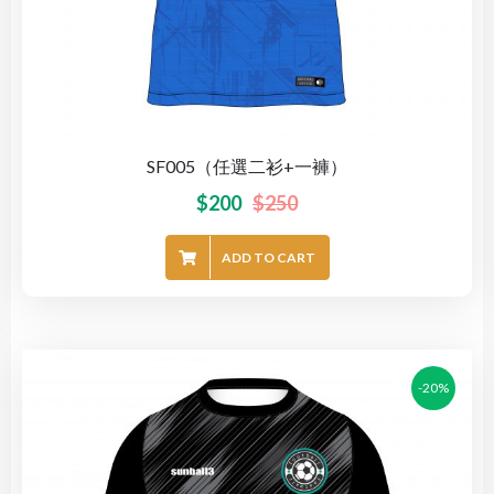
SF005（任選二衫+一褲）
$
200
$
250
ADD TO CART
-20%