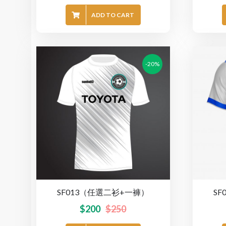
ADD TO CART
-20%
SF013（任選二衫+一褲）
S
$
200
$
250