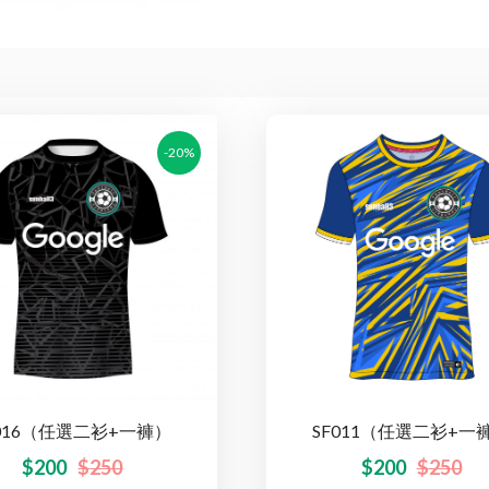
-20%
SF011（任選二衫+一
F016（任選二衫+一褲）
$
200
$
250
$
200
$
250