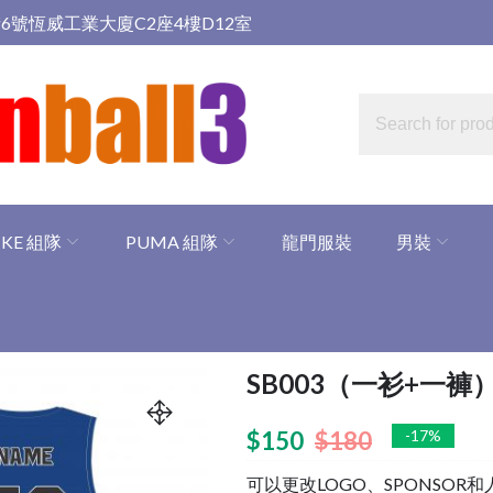
6號恆威工業大廈C2座4樓D12室
IKE 組隊
PUMA 組隊
龍門服裝
男裝
SB003（一衫+一褲
$
150
$
180
-17%
可以更改LOGO、SPONSOR