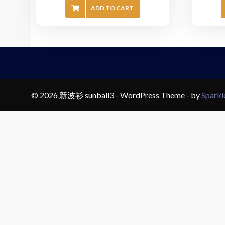
ADD TO CART
© 2026 新波衫 sunball3 - WordPress Theme - by
Spark