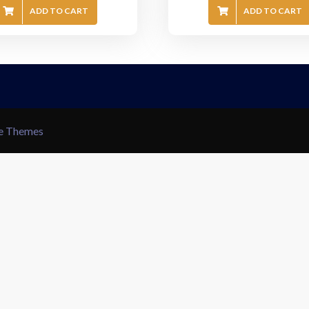
ADD TO CART
ADD TO CART
le Themes