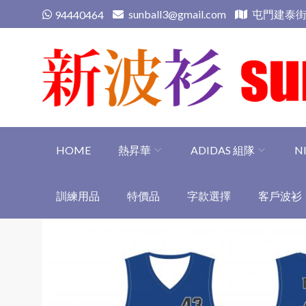
Skip
sunball3@gmail.com
屯門建泰街
94440464
to
content
新波衫 sunball3
專業組隊球衣專門店
HOME
熱昇華
ADIDAS 組隊
N
訓練用品
特價品
字款選擇
客戶波衫