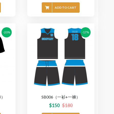
ADD TO CART
-20%
-17%
褲）
SB006（一衫+一褲）
$
150
$
180