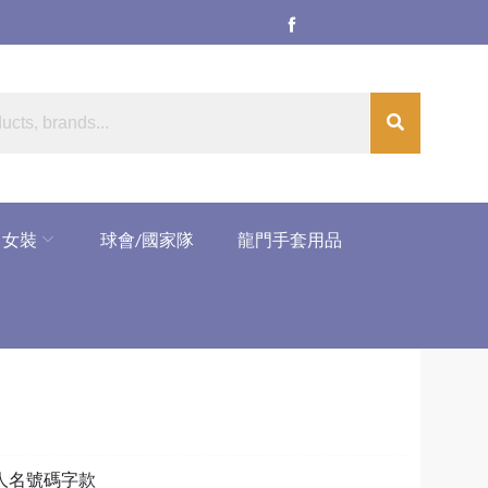
女裝
球會/國家隊
龍門手套用品
）
和人名號碼字款