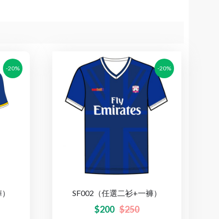
-20%
-20%
褲）
SF002（任選二衫+一褲）
$
200
$
250