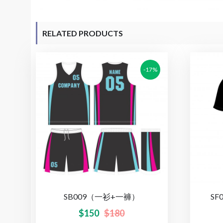
RELATED PRODUCTS
-17%
SB009（一衫+一褲）
S
$
150
$
180