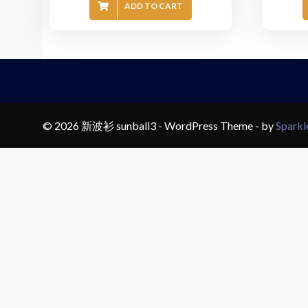
ADD TO CART
© 2026 新波衫 sunball3 - WordPress Theme - by
Spark