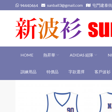
Skip
sunball3@gmail.com
屯門建泰街
94440464
to
content
新波衫 sunball3
專業組隊球衣專門店
HOME
熱昇華
ADIDAS 組隊
N
訓練用品
特價品
字款選擇
客戶波衫