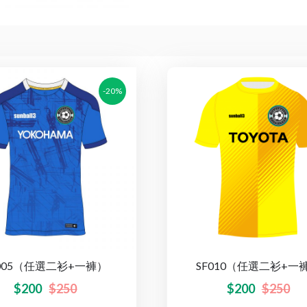
-20%
F005（任選二衫+一褲）
SF010（任選二衫+一
$
200
$
250
$
200
$
250