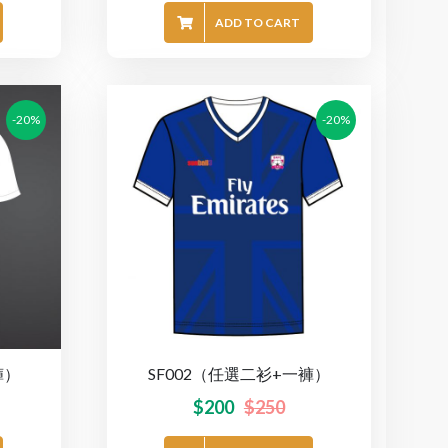
ADD TO CART
-20%
-20%
褲）
SF002（任選二衫+一褲）
$
200
$
250