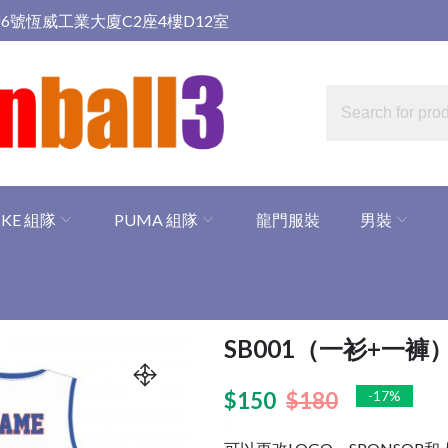
6號恆威工業大廈C2座4樓D12室
IKE 組隊
PUMA 組隊
龍門服裝
男裝
SB001（一衫+一褲
$
150
$
180
-17%