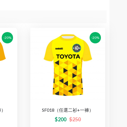
-20%
-20%
褲）
SF018（任選二衫+一褲）
$
200
$
250