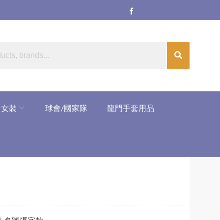
女裝
球會/國家隊
龍門手套用品
）