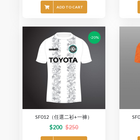
ADD TO CART
-20%
SF012（任選二衫+一褲）
S
$
200
$
250