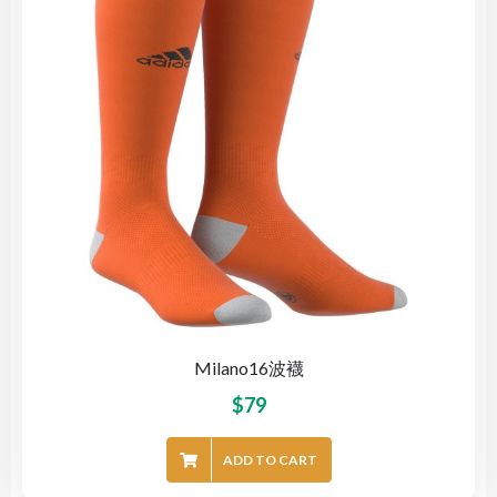
Milano16波襪
$
79
ADD TO CART