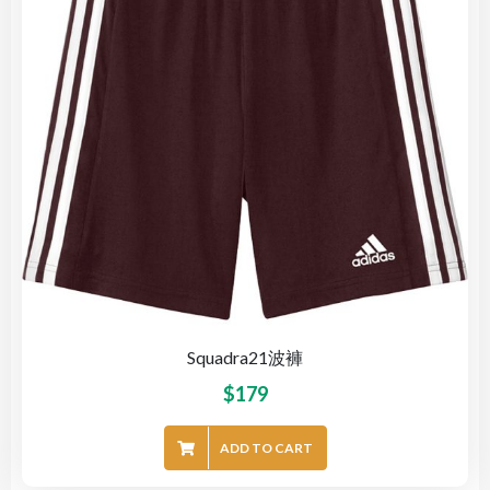
Squadra21波褲
$
179
ADD TO CART