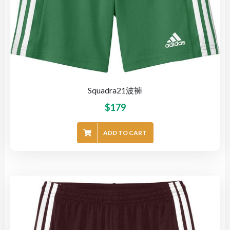
Squadra21波褲
$
179
ADD TO CART