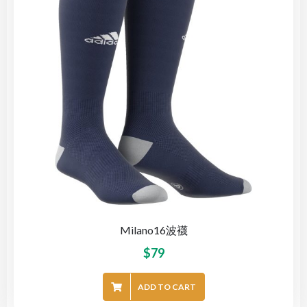
Milano16波襪
$
79
ADD TO CART