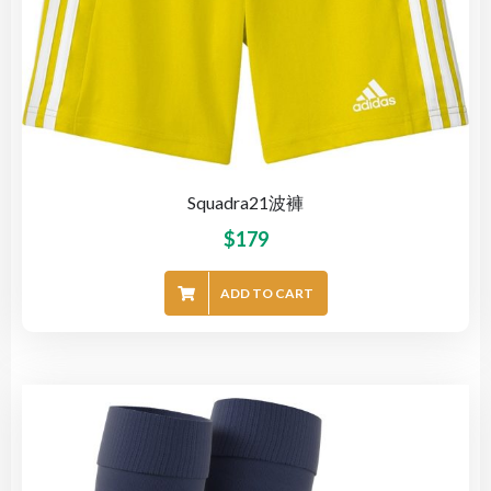
Squadra21波褲
$
179
ADD TO CART