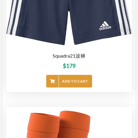
Squadra21波褲
$
179
ADD TO CART