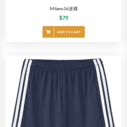
Milano16波襪
$
79
ADD TO CART