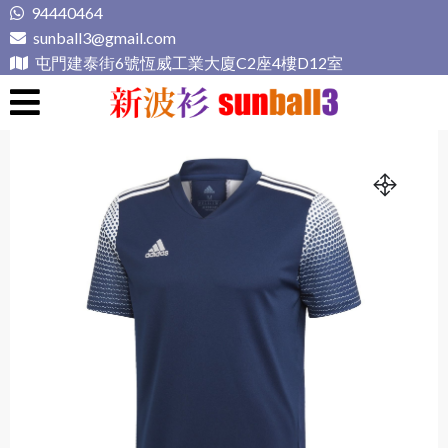
Skip
94440464
to
sunball3@gmail.com
content
屯門建泰街6號恆威工業大廈C2座4樓D12室
新波衫 sunball3
專業組隊球衣專門店