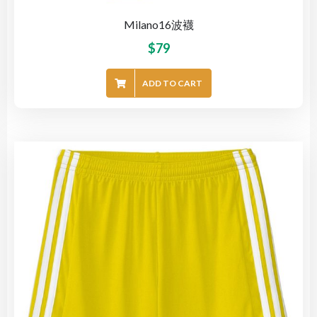
Milano16波襪
$
79
ADD TO CART