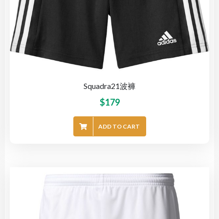
Squadra21波褲
$
179
ADD TO CART