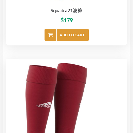
Squadra21波褲
$
179
ADD TO CART