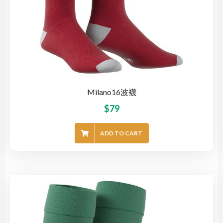
Milano16波襪
$
79
ADD TO CART