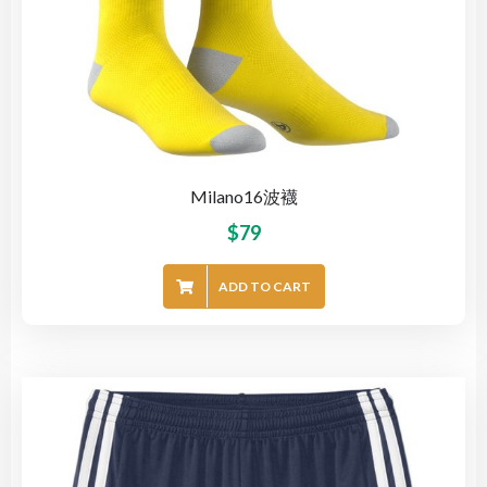
Milano16波襪
$
79
ADD TO CART