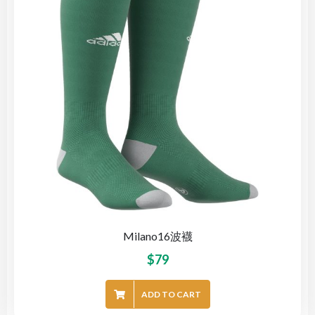
Milano16波襪
$
79
ADD TO CART