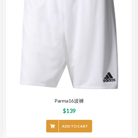
Parma16波褲
$
139
ADD TO CART