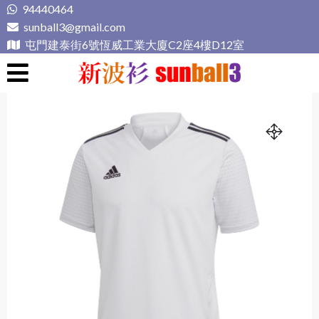
Skip
94440464
to
sunball3@gmail.com
content
屯門建泰街6號恆威工業大廈C2座4樓D12室
新波衫 sunball3
專業組隊球衣專門店