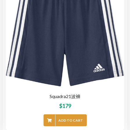
Squadra21波褲
$
179
ADD TO CART