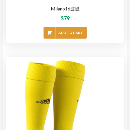
Milano16波襪
$
79
ADD TO CART