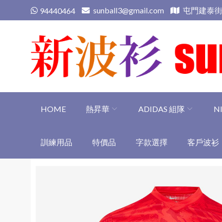
Skip
sunball3@gmail.com
屯門建泰街
94440464
to
content
新波衫 sunball3
專業組隊球衣專門店
HOME
熱昇華
ADIDAS 組隊
N
訓練用品
特價品
字款選擇
客戶波衫