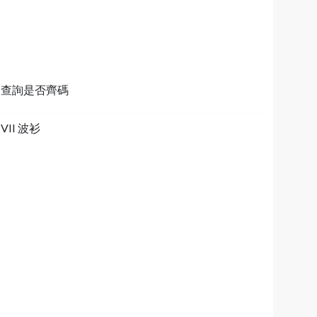
64 查詢是否齊碼
n VII 波衫