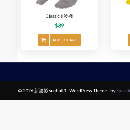
Classic II波襪
$
89
ADD TO CART
© 2026 新波衫 sunball3 - WordPress Theme - by
Spark