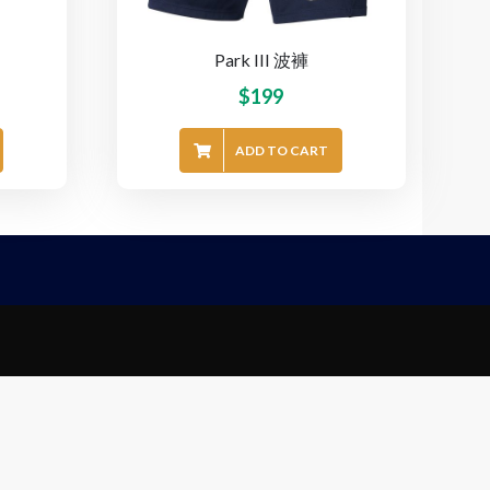
Park III 波褲
$
199
ADD TO CART