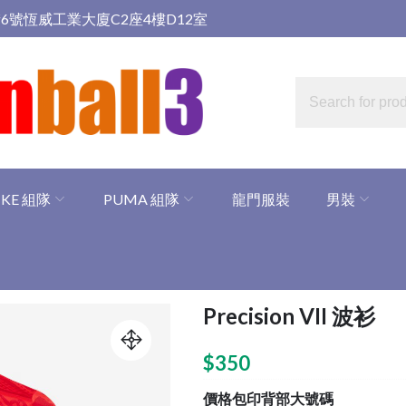
6號恆威工業大廈C2座4樓D12室
IKE 組隊
PUMA 組隊
龍門服裝
男裝
Precision VII 波衫
$
350
價格包印背部大號碼