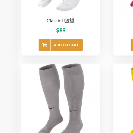
Classic II波襪
$
89
ADD TO CART