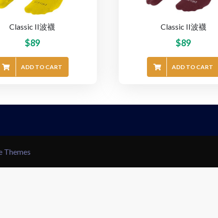
Classic II波襪
Classic II波襪
$
89
$
89
ADD TO CART
ADD TO CART
le Themes