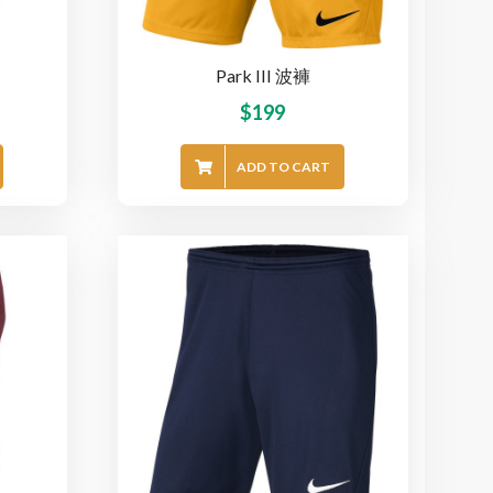
Park III 波褲
$
199
ADD TO CART