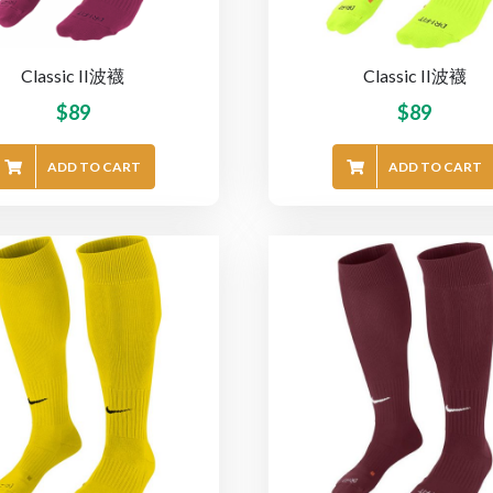
Classic II波襪
Classic II波襪
$
89
$
89
ADD TO CART
ADD TO CART