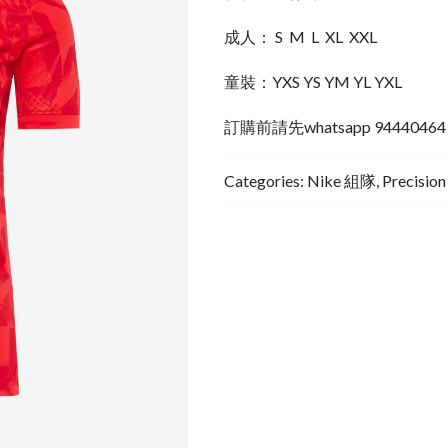
成人： S M L XL XXL
童裝：YXS YS YM YL YXL
訂購前請先whatsapp 944404
Categories:
Nike 組隊
,
Precisio