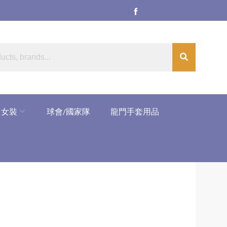
女裝
球會/國家隊
龍門手套用品