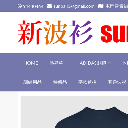
Skip
sunball3@gmail.com
屯門建泰街
94440464
to
content
新波衫 sunball3
專業組隊球衣專門店
HOME
熱昇華
ADIDAS 組隊
N
訓練用品
特價品
字款選擇
客戶波衫