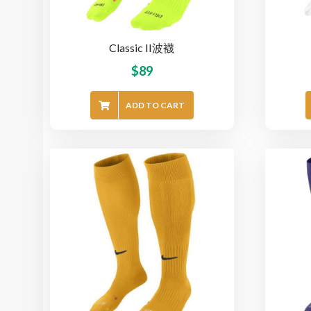
Classic II波襪
$
89
ADD TO CART