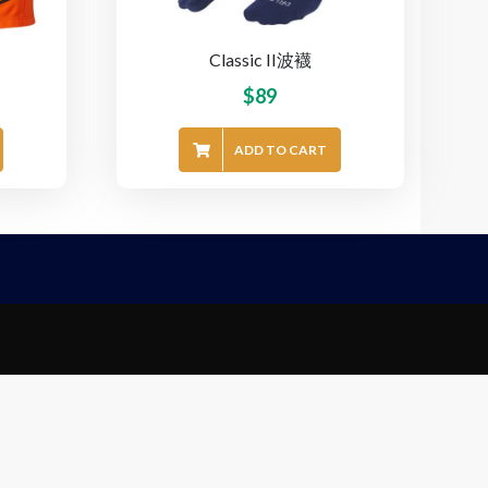
Classic II波襪
$
89
ADD TO CART