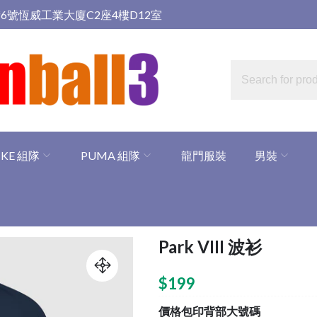
6號恆威工業大廈C2座4樓D12室
IKE 組隊
PUMA 組隊
龍門服裝
男裝
Park VIII 波衫
$
199
價格包印背部大號碼