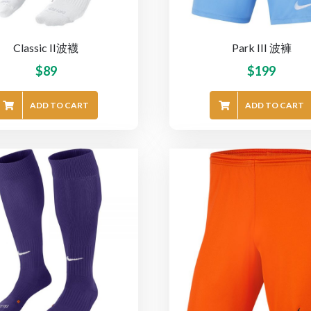
Classic II波襪
Park III 波褲
$
89
$
199
ADD TO CART
ADD TO CART