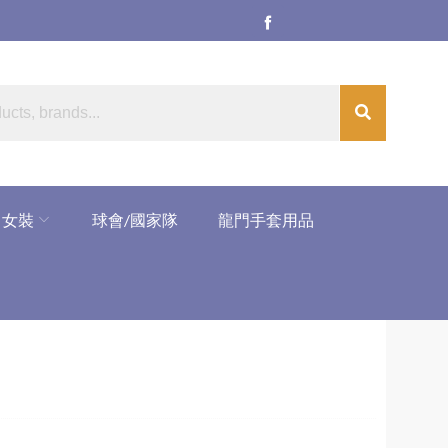
女裝
球會/國家隊
龍門手套用品