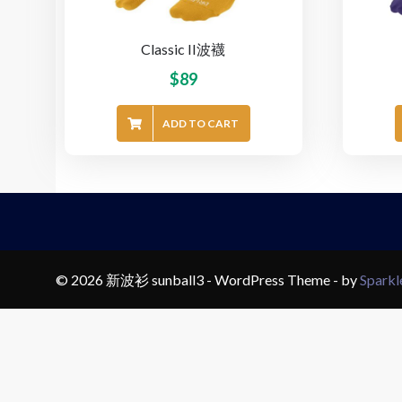
Classic II波襪
$
89
ADD TO CART
© 2026 新波衫 sunball3 - WordPress Theme - by
Spark