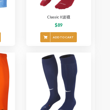
Classic II波襪
$
89
ADD TO CART