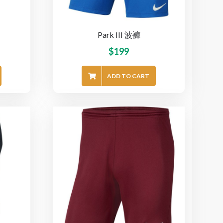
Park III 波褲
$
199
ADD TO CART