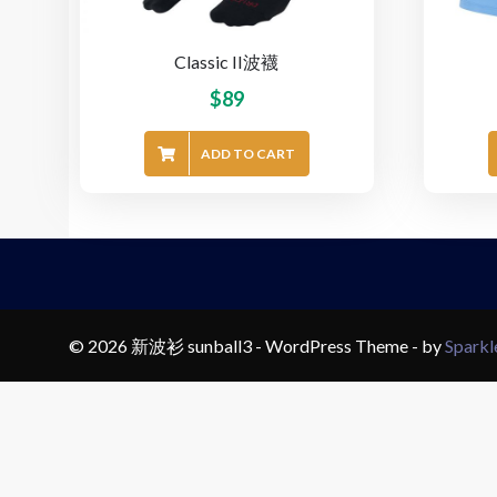
Classic II波襪
$
89
ADD TO CART
© 2026 新波衫 sunball3 - WordPress Theme - by
Spark