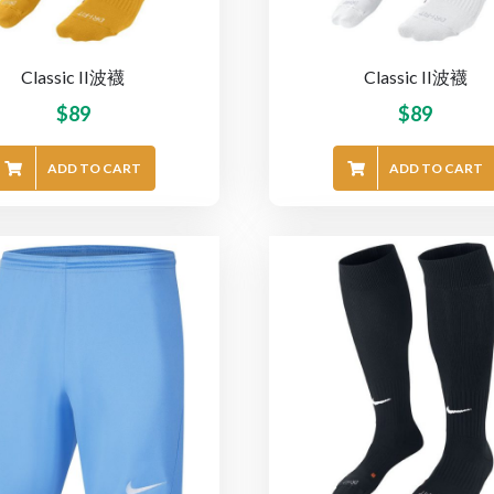
Classic II波襪
Classic II波襪
$
89
$
89
ADD TO CART
ADD TO CART