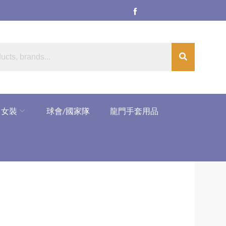
女裝
球會/國家隊
龍門手套用品