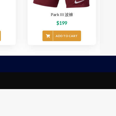
Park III 波褲
$
199
ADD TO CART