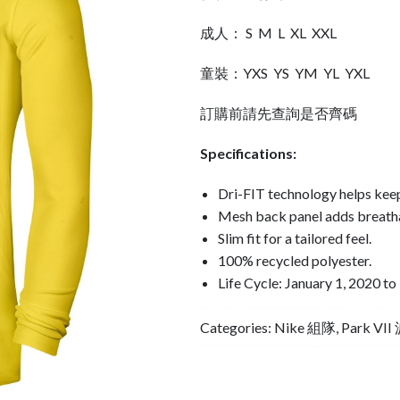
成人： S M L XL XXL
童裝：YXS YS YM YL YXL
訂購前請先查詢是否齊碼
Specifications:
Dri-FIT technology helps kee
Mesh back panel adds breatha
Slim fit for a tailored feel.
100% recycled polyester.
Life Cycle: January 1, 2020 
Categories:
Nike 組隊
,
Park VI