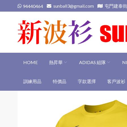
Skip
sunball3@gmail.com
屯門建泰街
94440464
to
content
新波衫 sunball3
專業組隊球衣專門店
HOME
熱昇華
ADIDAS 組隊
N
訓練用品
特價品
字款選擇
客戶波衫