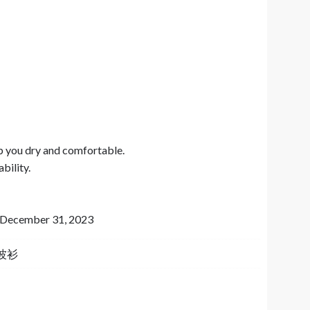
p you dry and comfortable.
bility.
to December 31, 2023
I 波衫