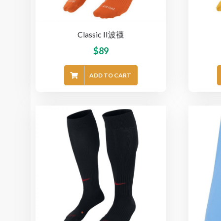
Classic II波襪
$
89
ADD TO CART