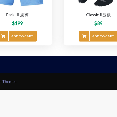
Park III 波褲
Classic II波襪
$
199
$
89
ADD TO CART
ADD TO CART
le Themes