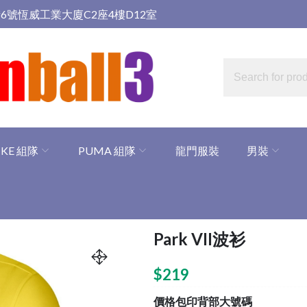
6號恆威工業大廈C2座4樓D12室
IKE 組隊
PUMA 組隊
龍門服裝
男裝
Park VII波衫
$
219
價格包印背部大號碼