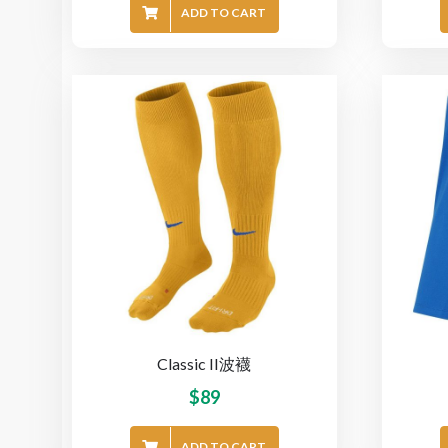
ADD TO CART
Classic II波襪
$
89
ADD TO CART