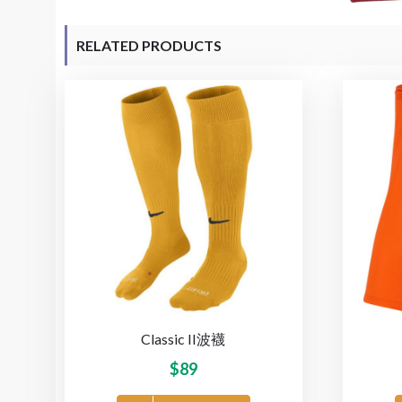
RELATED PRODUCTS
Classic II波襪
$
89