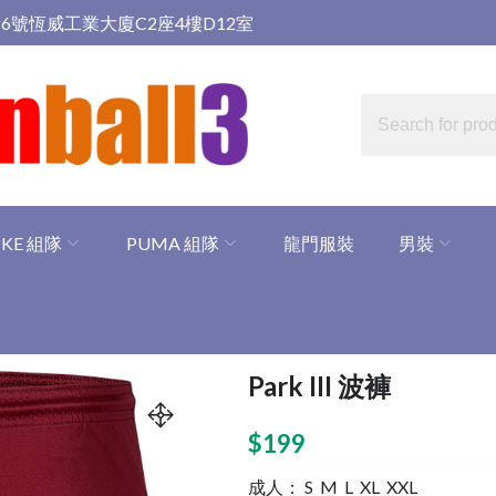
6號恆威工業大廈C2座4樓D12室
IKE 組隊
PUMA 組隊
龍門服裝
男裝
Park III 波褲
$
199
成人： S M L XL XXL