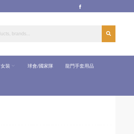
女裝
球會/國家隊
龍門手套用品