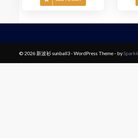
© 2026 新波衫 sunball3 - WordPress Theme - by
Spark