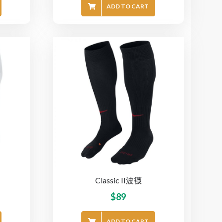
ADD TO CART
Classic II波襪
$
89
ADD TO CART