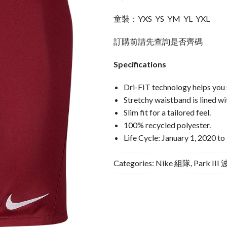
童裝：YXS YS YM YL YXL
訂購前請先查詢是否齊碼
Specifications
Dri-FIT technology helps you 
Stretchy waistband is lined wi
Slim fit for a tailored feel.
100% recycled polyester.
Life Cycle: January 1, 2020 
Categories:
Nike 組隊
,
Park III