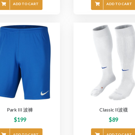
ADD TO CART
ADD TO CART
Park III 波褲
Classic II波襪
$
199
$
89
ADD TO CART
ADD TO CART