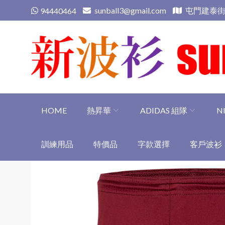
Skip
sunball3@gmail.com
屯門建泰街
94440464
to
content
新波衫 sunball3
專業組隊球衣專門店
HOME
熱昇華
ADIDAS 組隊
N
訓練用品
特價品
字款選擇
客戶波衫