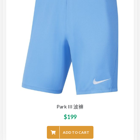
Park III 波褲
$
199
ADD TO CART