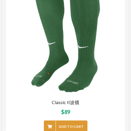
Classic II波襪
$
89
ADD TO CART