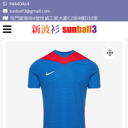
Skip
94440464
to
sunball3@gmail.com
content
屯門建泰街6號恆威工業大廈C2座4樓D12室
新波衫 sunball3
專業組隊球衣專門店