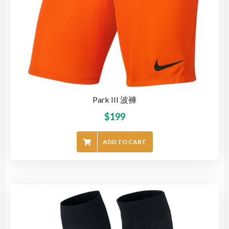
Park III 波褲
$
199
ADD TO CART