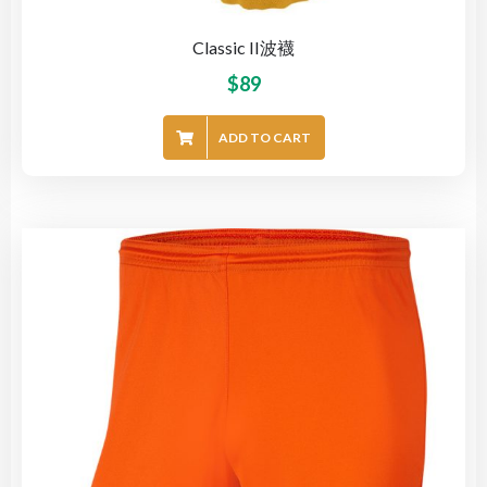
Classic II波襪
$
89
ADD TO CART