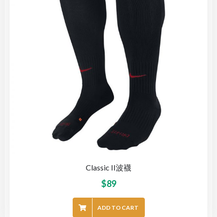
Classic II波襪
$
89
ADD TO CART