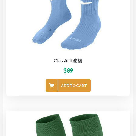
Classic II波襪
$
89
ADD TO CART