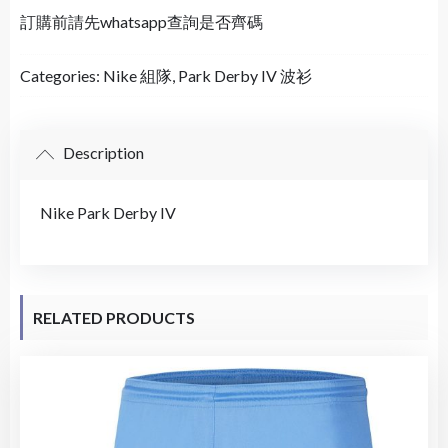
訂購前請先whatsapp查詢是否齊碼
Categories:
Nike 組隊
,
Park Derby IV 波衫
Description
Nike Park Derby IV
RELATED PRODUCTS