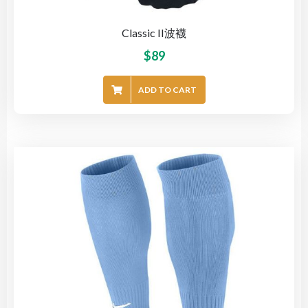
Classic II波襪
$
89
ADD TO CART