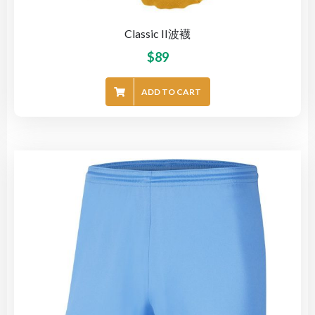
Classic II波襪
$
89
ADD TO CART