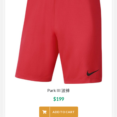
Park III 波褲
$
199
ADD TO CART