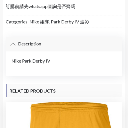
訂購前請先whatsapp查詢是否齊碼
Categories:
Nike 組隊
,
Park Derby IV 波衫
Description
Nike Park Derby IV
RELATED PRODUCTS