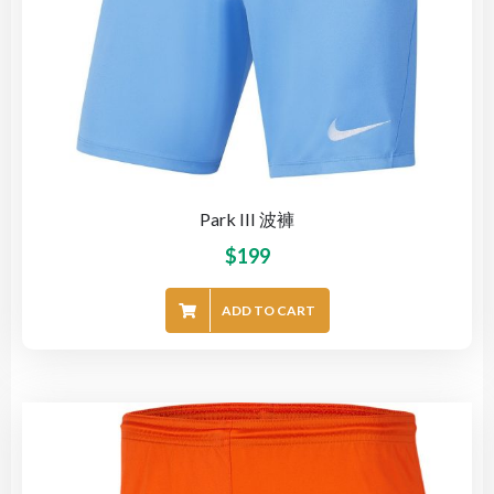
Park III 波褲
$
199
ADD TO CART