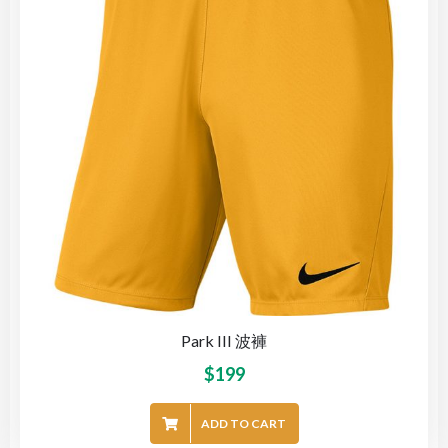
Park III 波褲
$
199
ADD TO CART