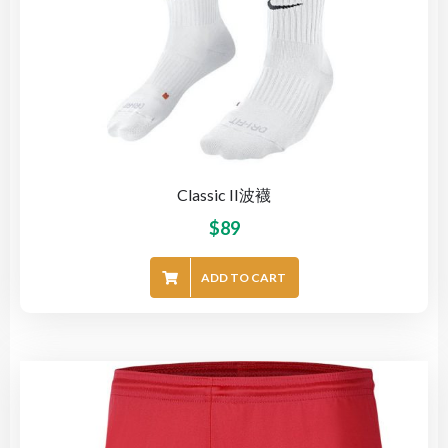
Classic II波襪
$
89
ADD TO CART