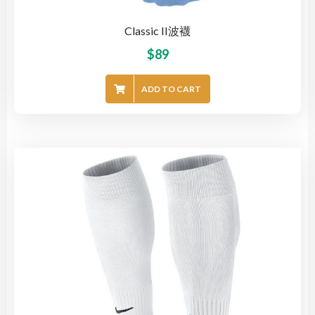
Classic II波襪
$
89
ADD TO CART