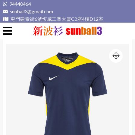
Skip
94440464
to
sunball3@gmail.com
content
屯門建泰街6號恆威工業大廈C2座4樓D12室
新波衫 sunball3
專業組隊球衣專門店