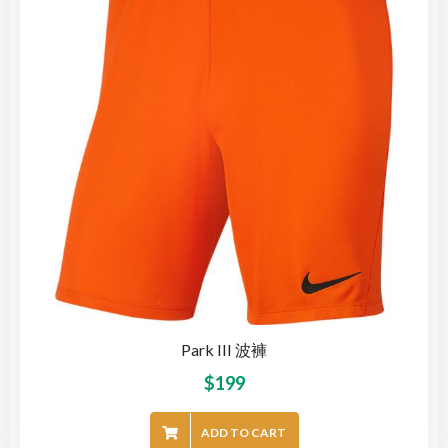
Park III 波褲
$
199
ADD TO CART