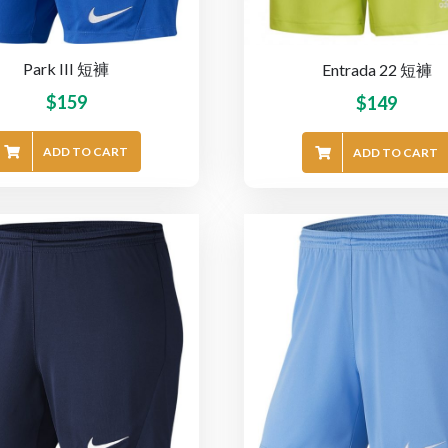
Park III 短褲
Entrada 22 短褲
$
159
$
149
ADD TO CART
ADD TO CART