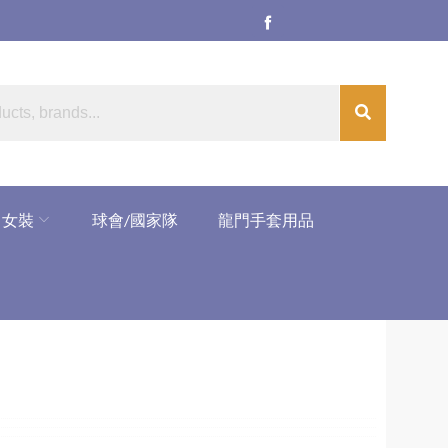
女裝
球會/國家隊
龍門手套用品