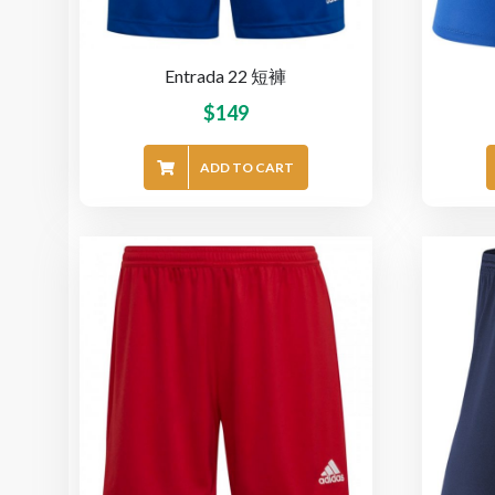
Entrada 22 短褲
$
149
ADD TO CART