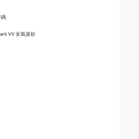
齊碼
ark VII 女裝波衫