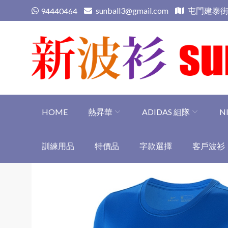
Skip
sunball3@gmail.com
屯門建泰街
94440464
to
content
新波衫 sunball3
專業組隊球衣專門店
HOME
熱昇華
ADIDAS 組隊
N
訓練用品
特價品
字款選擇
客戶波衫