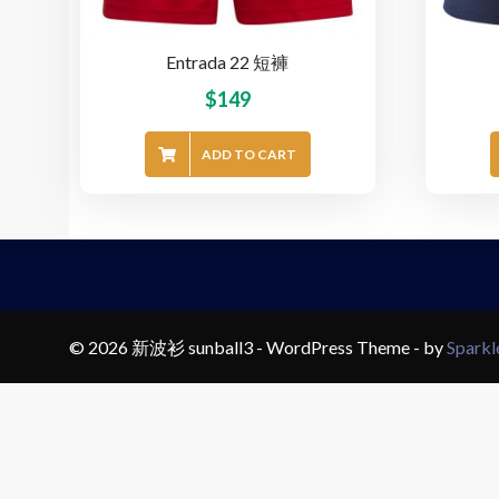
Entrada 22 短褲
$
149
ADD TO CART
© 2026 新波衫 sunball3 - WordPress Theme - by
Spark