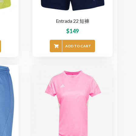
Entrada 22 短褲
$
149
ADD TO CART