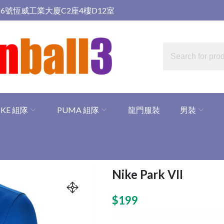
6號恆威工業大廈C2座4樓D12室
IKE 組隊
PUMA 組隊
龍門服裝
男裝
Nike Park VII
$
199