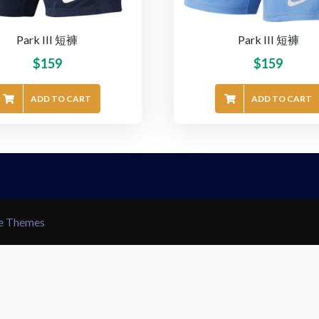
Park III 短褲
Park III 短褲
$
159
$
159
ADD TO CART
ADD TO CART
le Themes