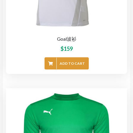
Goal波衫
$
159
ADD TO CART