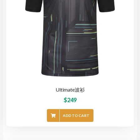
Ultimate波衫
$
249
ADD TO CART