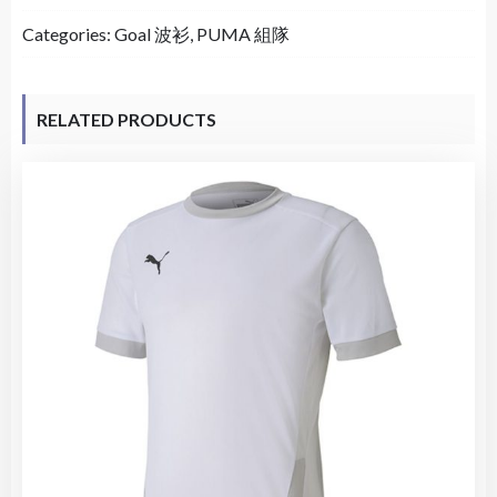
Categories:
Goal 波衫
,
PUMA 組隊
RELATED PRODUCTS