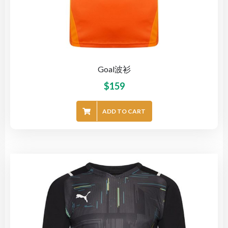
Goal波衫
$
159
ADD TO CART