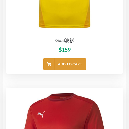
Goal波衫
$
159
ADD TO CART