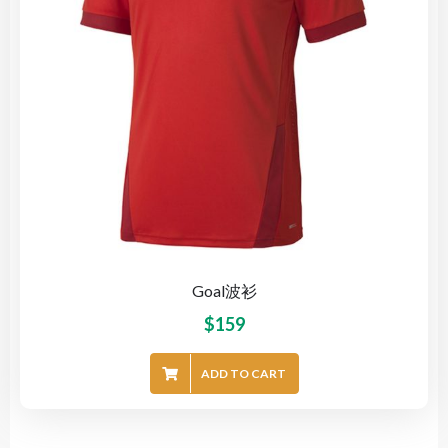
Goal波衫
$
159
ADD TO CART