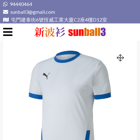
Skip
94440464
to
sunball3@gmail.com
content
屯門建泰街6號恆威工業大廈C2座4樓D12室
新波衫 sunball3
專業組隊球衣專門店