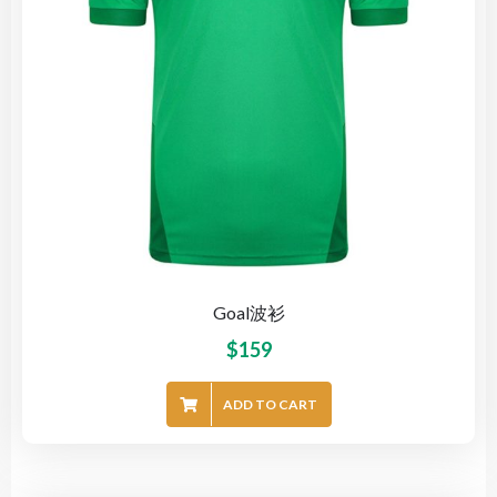
Goal波衫
$
159
ADD TO CART