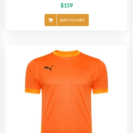
$
159
ADD TO CART