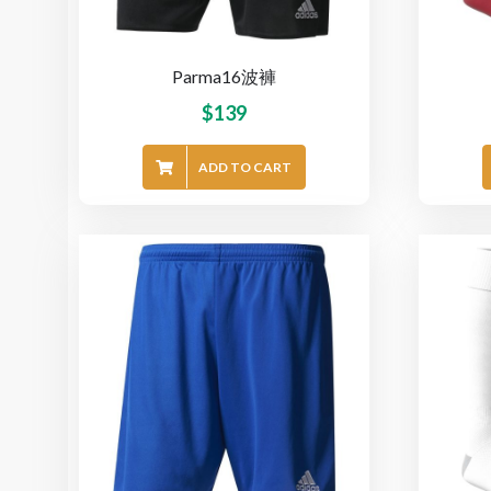
Parma16波褲
$
139
ADD TO CART