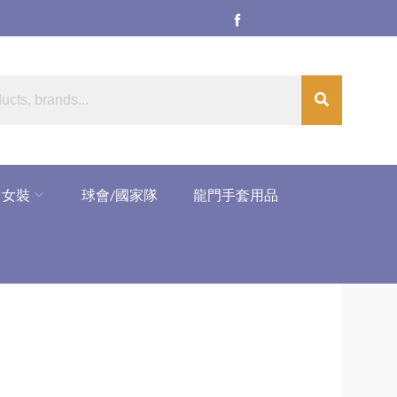
女裝
球會/國家隊
龍門手套用品