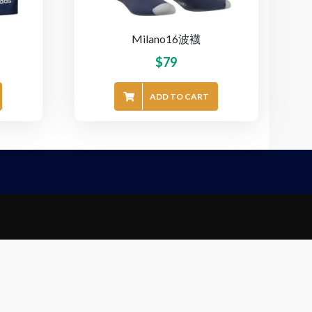
Milano16波襪
$
79
ADD TO CART