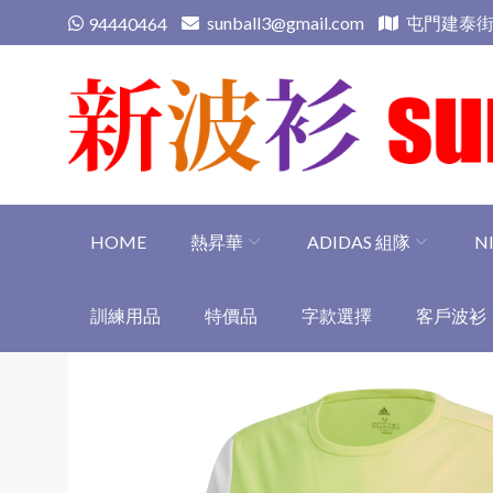
Skip
sunball3@gmail.com
屯門建泰街
94440464
to
content
新波衫 sunball3
專業組隊球衣專門店
HOME
熱昇華
ADIDAS 組隊
N
訓練用品
特價品
字款選擇
客戶波衫