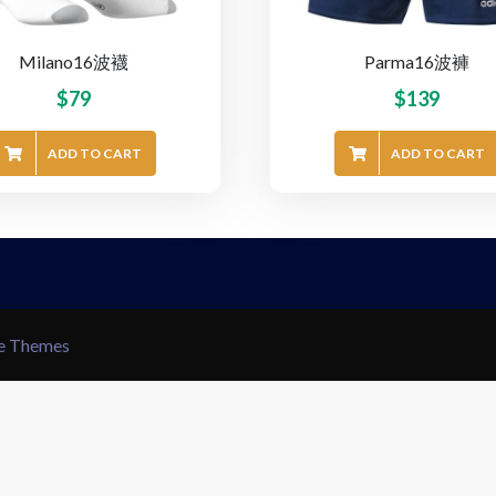
Milano16波襪
Parma16波褲
$
79
$
139
ADD TO CART
ADD TO CART
le Themes