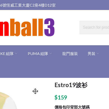
6號恆威工業大廈C2座4樓D12室
IKE 組隊
PUMA 組隊
龍門服裝
男裝
Estro19波衫
$
159
價格包印背部大號碼