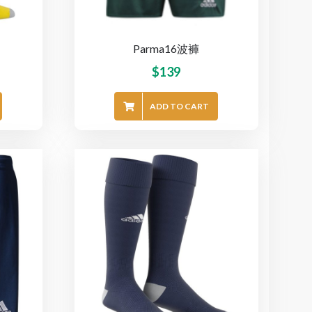
Parma16波褲
$
139
ADD TO CART