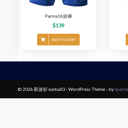
Parma16波褲
$
139
ADD TO CART
© 2026 新波衫 sunball3 - WordPress Theme - by
Spark