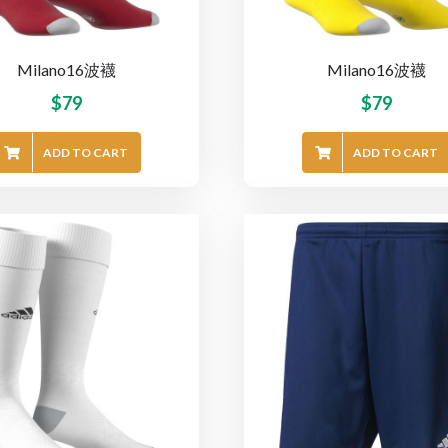
Milano16波襪
Milano16波襪
$
79
$
79
ADD TO CART
ADD TO CART