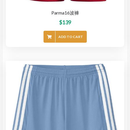
Parma16波褲
$
139
ADD TO CART