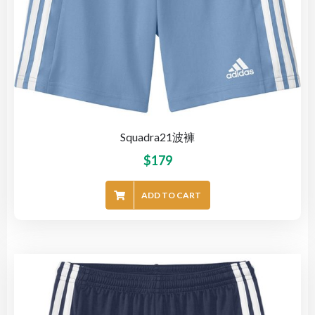
Squadra21波褲
$
179
ADD TO CART