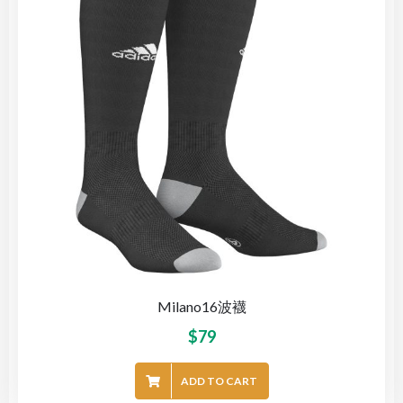
Milano16波襪
$
79
ADD TO CART