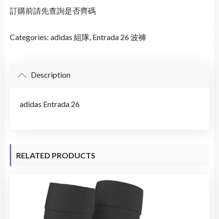
訂購前請先查詢是否齊碼
Categories:
adidas 組隊
,
Entrada 26 波褲
Description
adidas Entrada 26
RELATED PRODUCTS