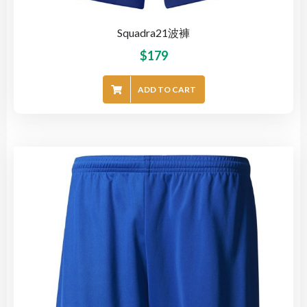
Squadra21波褲
$
179
ADD TO CART