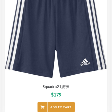
Squadra21波褲
$
179
ADD TO CART