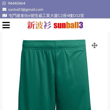
Skip
94440464
to
sunball3@gmail.com
content
屯門建泰街6號恆威工業大廈C2座4樓D12室
新波衫 sunball3
專業組隊球衣專門店