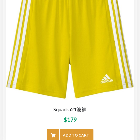
Squadra21波褲
$
179
ADD TO CART