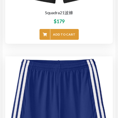
Squadra21波褲
$
179
ADD TO CART