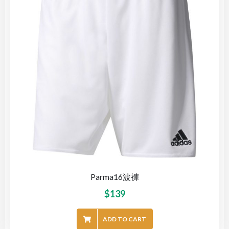
Parma16波褲
$
139
ADD TO CART