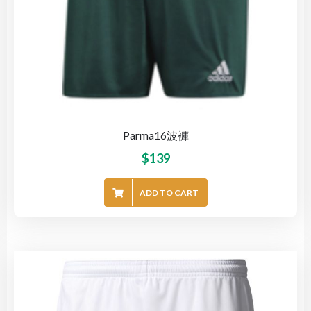
Parma16波褲
$
139
ADD TO CART