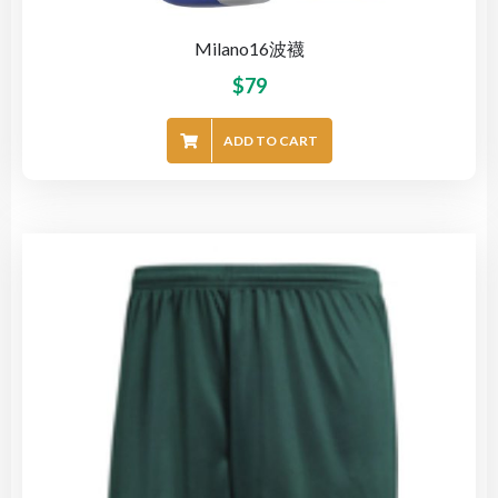
Milano16波襪
$
79
ADD TO CART