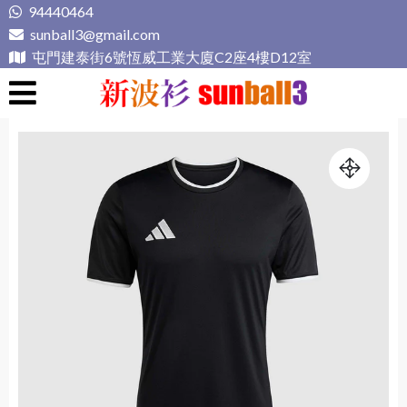
Skip
94440464
to
sunball3@gmail.com
content
屯門建泰街6號恆威工業大廈C2座4樓D12室
新波衫 sunball3
專業組隊球衣專門店