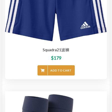
Squadra21波褲
$
179
ADD TO CART