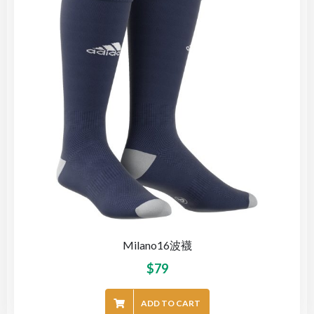
Milano16波襪
$
79
ADD TO CART