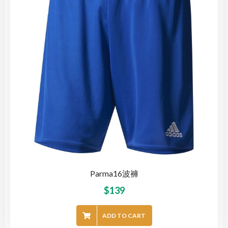
Parma16波褲
$
139
ADD TO CART