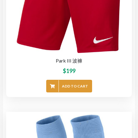
Park III 波褲
$
199
ADD TO CART