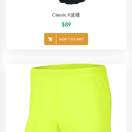
Classic II波襪
$
89
ADD TO CART