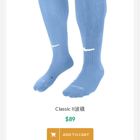
Classic II波襪
$
89
ADD TO CART