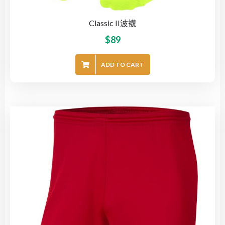
Classic II波襪
$
89
ADD TO CART