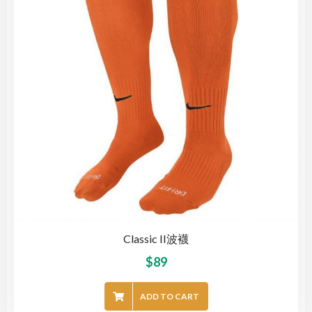
Classic II波襪
$
89
ADD TO CART