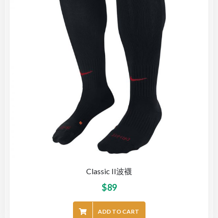
Classic II波襪
$
89
ADD TO CART