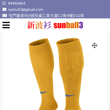
Skip
94440464
to
sunball3@gmail.com
content
屯門建泰街6號恆威工業大廈C2座4樓D12室
新波衫 sunball3
專業組隊球衣專門店