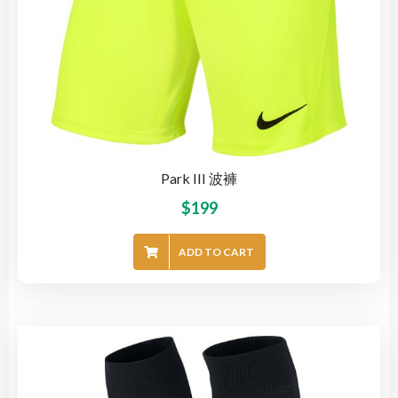
Park III 波褲
$
199
ADD TO CART