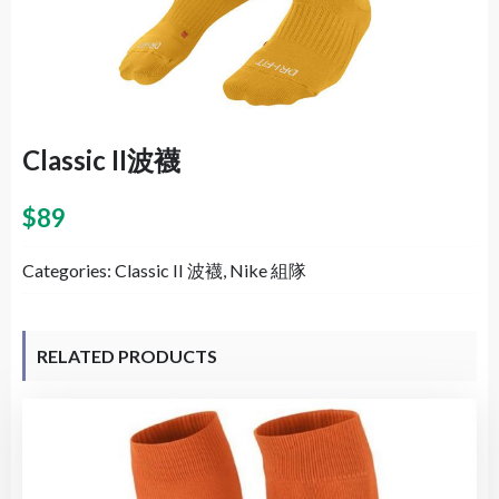
Classic II波襪
$
89
Categories:
Classic II 波襪
,
Nike 組隊
RELATED PRODUCTS