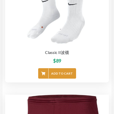
Classic II波襪
$
89
ADD TO CART