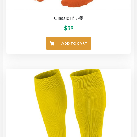
Classic II波襪
$
89
ADD TO CART