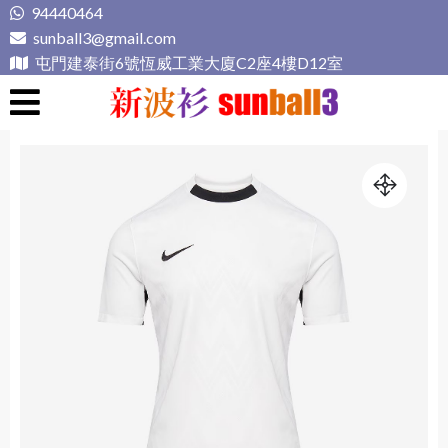
Skip
94440464
to
sunball3@gmail.com
content
屯門建泰街6號恆威工業大廈C2座4樓D12室
新波衫 sunball3
專業組隊球衣專門店