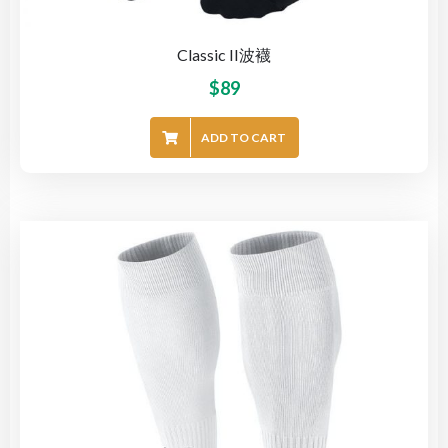
Classic II波襪
$
89
ADD TO CART