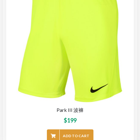
Park III 波褲
$
199
ADD TO CART