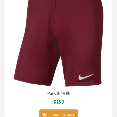
Park III 波褲
$
199
ADD TO CART