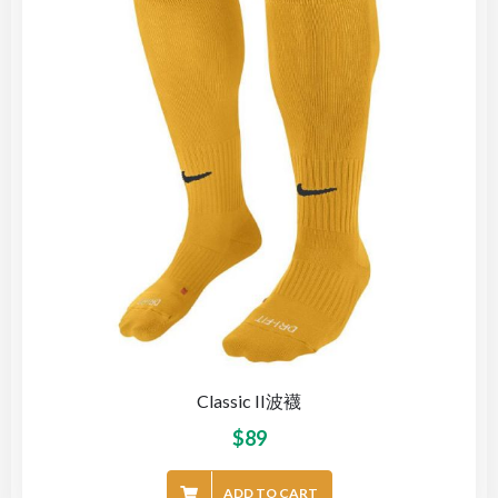
Classic II波襪
$
89
ADD TO CART