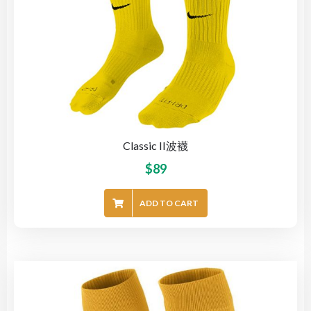
Classic II波襪
$
89
ADD TO CART