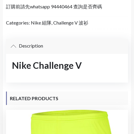
訂購前請先whatsapp 94440464 查詢是否齊碼
Categories:
Nike 組隊
,
Challenge V 波衫
Description
Nike Challenge V
RELATED PRODUCTS