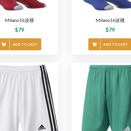
Milano16波襪
Milano16波襪
$
79
$
79
ADD TO CART
ADD TO CART