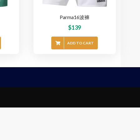
Parma16波褲
$
139
ADD TO CART