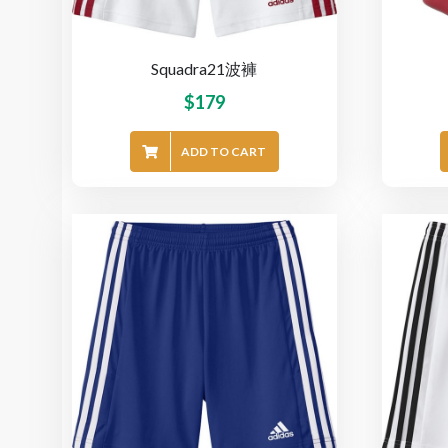
Squadra21波褲
$
179
ADD TO CART