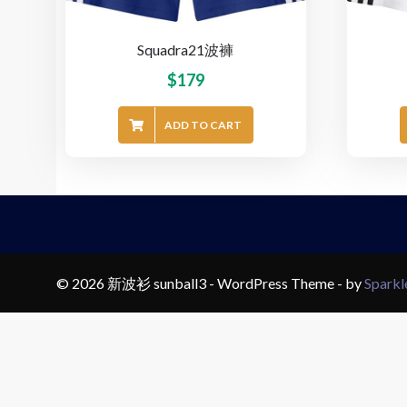
Squadra21波褲
$
179
ADD TO CART
© 2026 新波衫 sunball3 - WordPress Theme - by
Spark