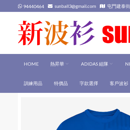
Skip
sunball3@gmail.com
屯門建泰街
94440464
to
content
新波衫 sunball3
專業組隊球衣專門店
HOME
熱昇華
ADIDAS 組隊
N
訓練用品
特價品
字款選擇
客戶波衫