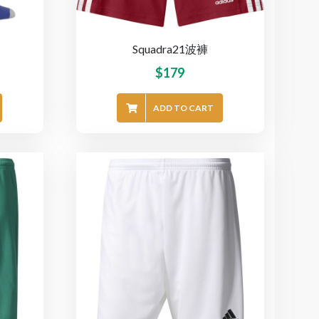
Squadra21波褲
$
179
ADD TO CART