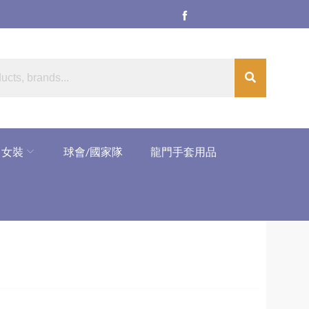
女裝
球會/國家隊
龍門手套用品