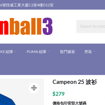
6號恆威工業大廈C2座4樓D12室
IKE 組隊
PUMA 組隊
龍門服裝
男裝
Campeon 25 波衫
$
279
價格包印背部大號碼