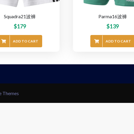
Squadra21波褲
Parma16波褲
$
179
$
139
ADD TO CART
ADD TO CART
le Themes