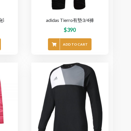
門衫
adidas Tierro有墊3/4褲
$
390
ADD TO CART