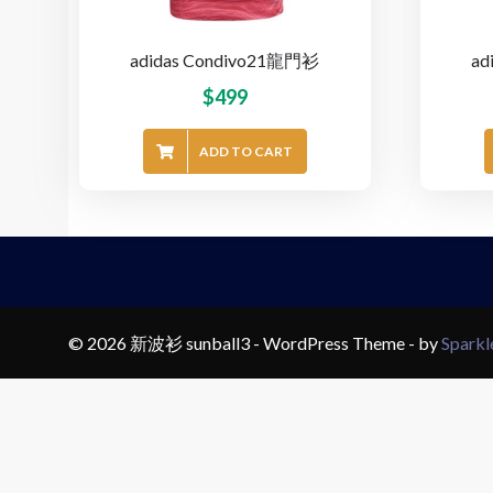
adidas Condivo21龍門衫
ad
$
499
ADD TO CART
© 2026 新波衫 sunball3 - WordPress Theme - by
Spark