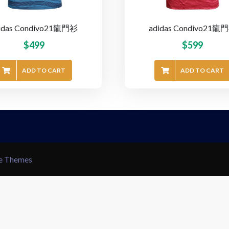
idas Condivo21龍門衫
adidas Condivo21龍
$
499
$
599
ADD TO CART
ADD TO CART
le Themes