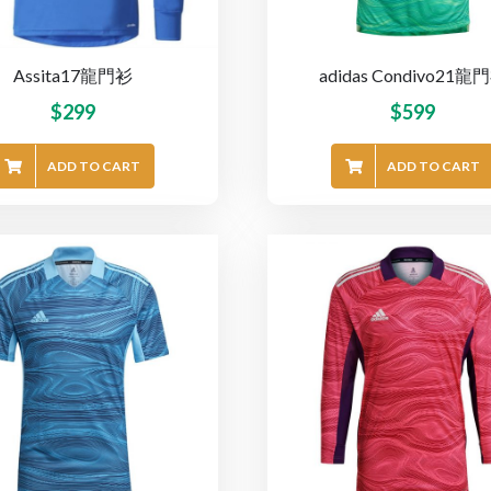
Assita17龍門衫
adidas Condivo21龍
$
299
$
599
ADD TO CART
ADD TO CART