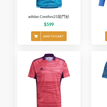
adidas Condivo21龍門衫
$
599
ADD TO CART