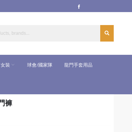
女裝
球會/國家隊
龍門手套用品
龍門褲