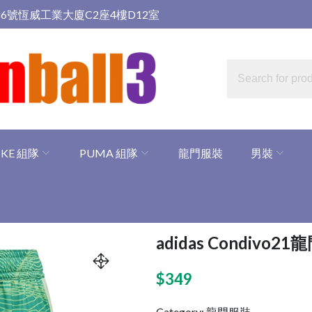
6號恆威工業大廈C2座4樓D12室
IKE 組隊
PUMA 組隊
龍門服裝
男裝
adidas Condivo21
$
349
Category:
龍門服裝