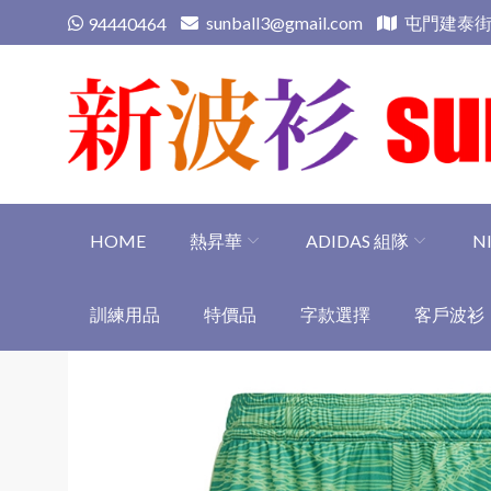
Skip
sunball3@gmail.com
屯門建泰街
94440464
to
content
新波衫 sunball3
專業組隊球衣專門店
HOME
熱昇華
ADIDAS 組隊
N
訓練用品
特價品
字款選擇
客戶波衫