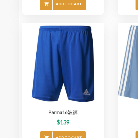
ADD TO CART
Parma16波褲
$
139
ADD TO CART