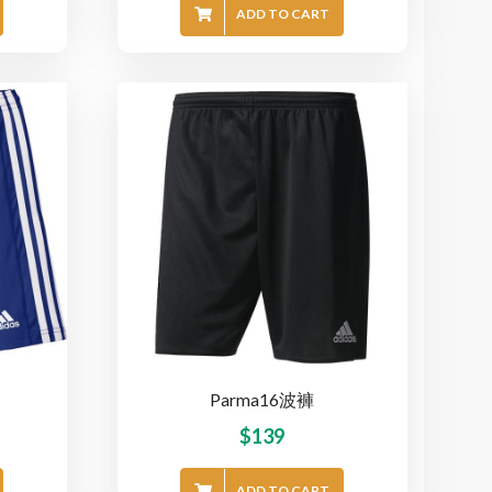
ADD TO CART
Parma16波褲
$
139
ADD TO CART