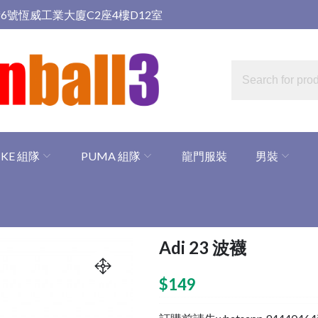
6號恆威工業大廈C2座4樓D12室
IKE 組隊
PUMA 組隊
龍門服裝
男裝
Adi 23 波襪
$
149