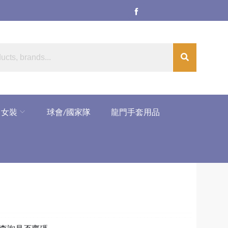
女裝
球會/國家隊
龍門手套用品