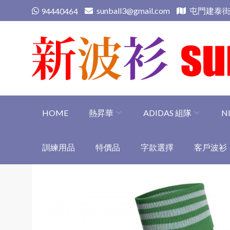
Skip
sunball3@gmail.com
屯門建泰街
94440464
to
content
新波衫 sunball3
專業組隊球衣專門店
HOME
熱昇華
ADIDAS 組隊
N
訓練用品
特價品
字款選擇
客戶波衫