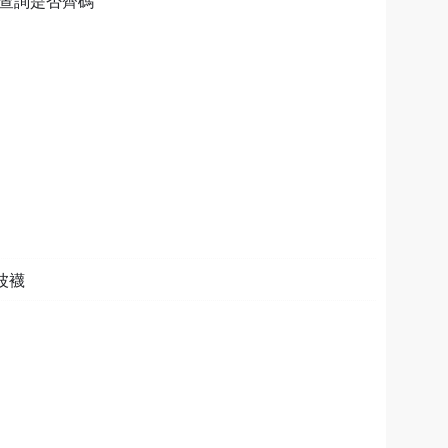
464查詢是否齊碼
 波襪