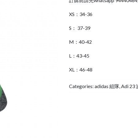
訂購前請先whatsapp 94440
XS：34-36
S： 37-39
M：40-42
L：43-45
XL：46-48
Categories:
adidas 組隊
,
Adi 23