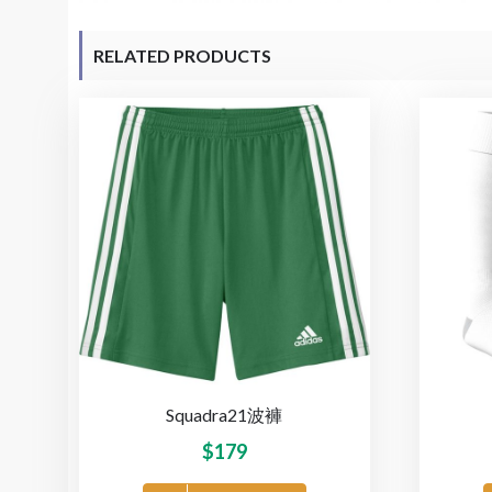
RELATED PRODUCTS
Squadra21波褲
$
179