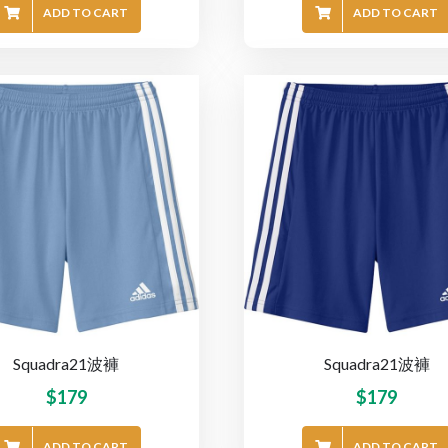
ADD TO CART
ADD TO CART
Squadra21波褲
Squadra21波褲
$
179
$
179
ADD TO CART
ADD TO CART