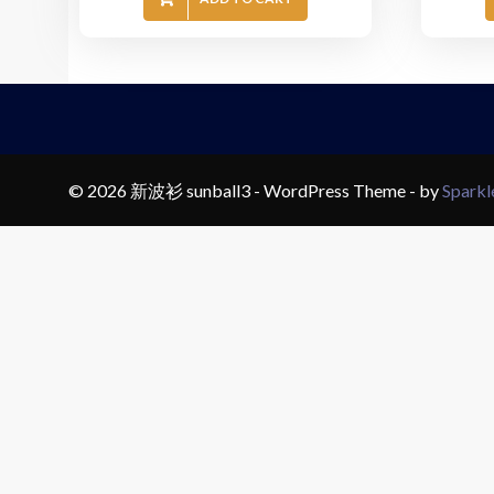
© 2026 新波衫 sunball3 - WordPress Theme - by
Spark