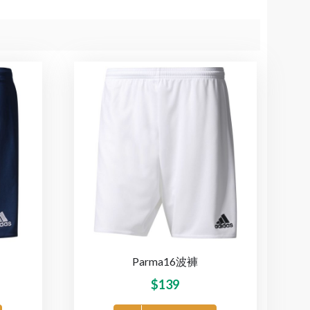
Parma16波褲
$
139