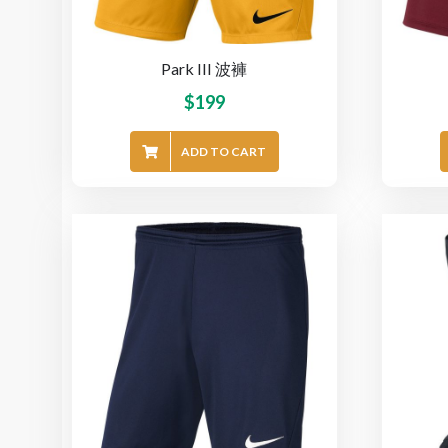
Park III 波褲
$
199
ADD TO CART