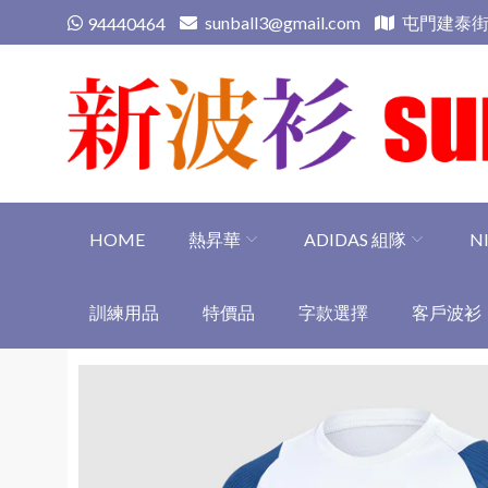
Skip
sunball3@gmail.com
屯門建泰街
94440464
to
content
新波衫 sunball3
專業組隊球衣專門店
HOME
熱昇華
ADIDAS 組隊
N
訓練用品
特價品
字款選擇
客戶波衫