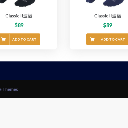
Classic II波襪
Classic II波襪
$
89
$
89
ADD TO CART
ADD TO CART
le Themes