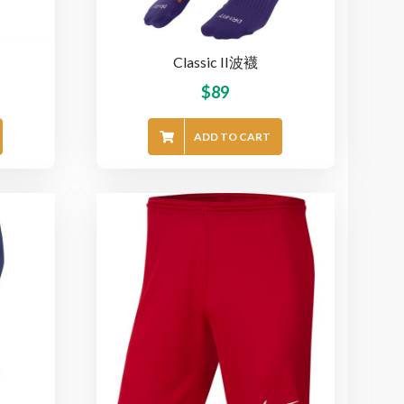
Classic II波襪
$
89
ADD TO CART