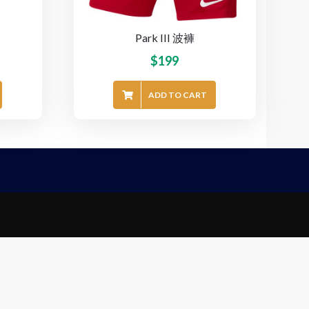
Park III 波褲
$
199
ADD TO CART