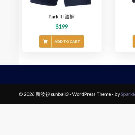
Park III 波褲
$
199
ADD TO CART
© 2026 新波衫 sunball3 - WordPress Theme - by
Spark