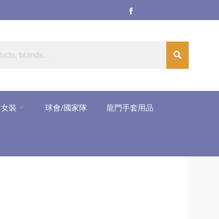
女裝
球會/國家隊
龍門手套用品