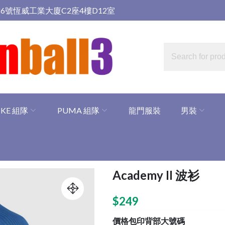
6號恆威工業大廈C2座4樓D12室
IKE 組隊
PUMA 組隊
龍門服裝
男裝
Academy II 波衫
$
249
價格包印背部大號碼