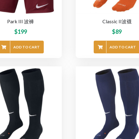
Park III 波褲
Classic II波襪
$
199
$
89
ADD TO CART
ADD TO CART