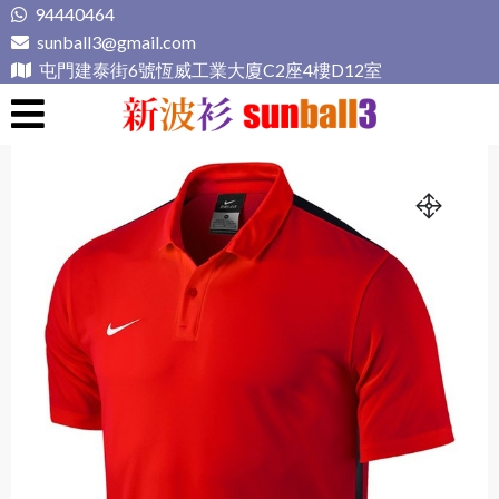
Skip
94440464
to
sunball3@gmail.com
content
屯門建泰街6號恆威工業大廈C2座4樓D12室
新波衫 sunball3
專業組隊球衣專門店