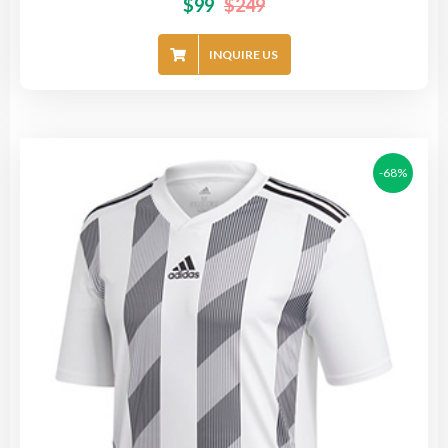
$
99
$
249
INQUIRE US
-68%