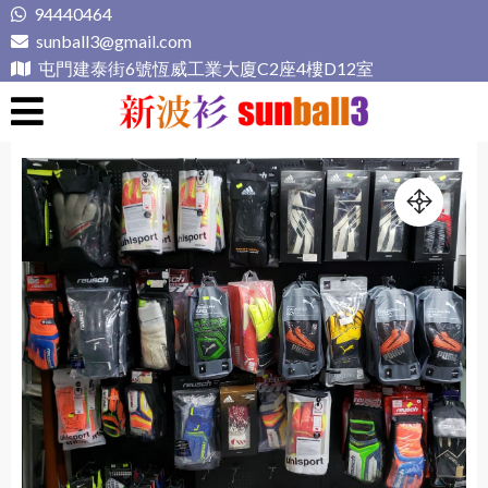
Skip
94440464
to
sunball3@gmail.com
content
屯門建泰街6號恆威工業大廈C2座4樓D12室
新波衫 sunball3
專業組隊球衣專門店