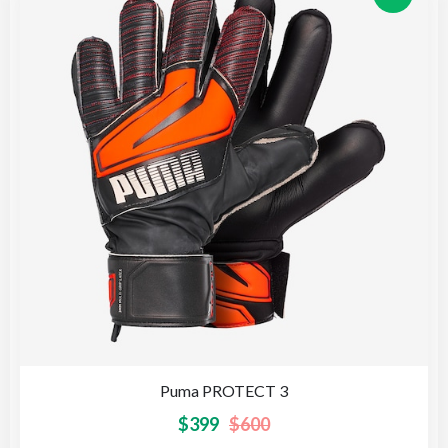
Puma PROTECT 3
$
399
$
600