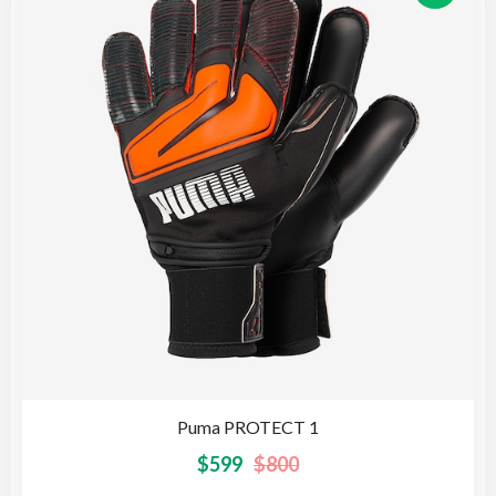
Puma PROTECT 1
$
599
$
800