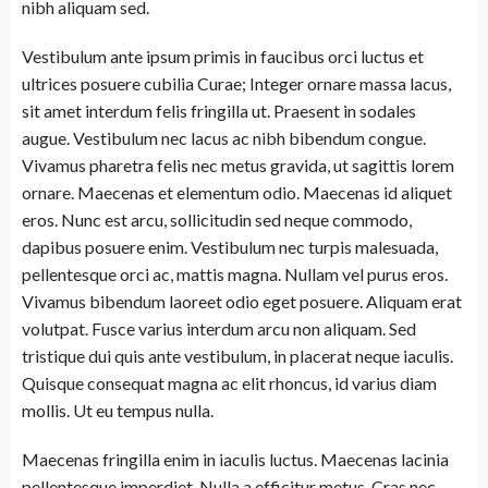
nibh aliquam sed.
Vestibulum ante ipsum primis in faucibus orci luctus et
ultrices posuere cubilia Curae; Integer ornare massa lacus,
sit amet interdum felis fringilla ut. Praesent in sodales
augue. Vestibulum nec lacus ac nibh bibendum congue.
Vivamus pharetra felis nec metus gravida, ut sagittis lorem
ornare. Maecenas et elementum odio. Maecenas id aliquet
eros. Nunc est arcu, sollicitudin sed neque commodo,
dapibus posuere enim. Vestibulum nec turpis malesuada,
pellentesque orci ac, mattis magna. Nullam vel purus eros.
Vivamus bibendum laoreet odio eget posuere. Aliquam erat
volutpat. Fusce varius interdum arcu non aliquam. Sed
tristique dui quis ante vestibulum, in placerat neque iaculis.
Quisque consequat magna ac elit rhoncus, id varius diam
mollis. Ut eu tempus nulla.
Maecenas fringilla enim in iaculis luctus. Maecenas lacinia
pellentesque imperdiet. Nulla a efficitur metus. Cras nec