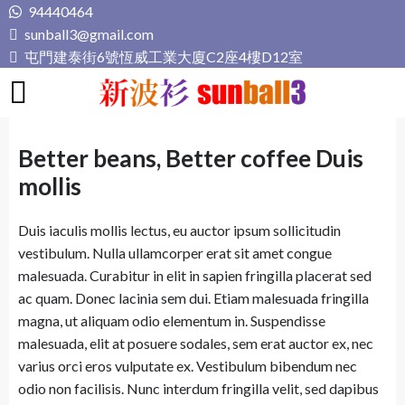
Skip
94440464
to
sunball3@gmail.com
content
屯門建泰街6號恆威工業大廈C2座4樓D12室
新波衫 sunball3
專業組隊球衣專門店
Better beans, Better coffee Duis
mollis
Duis iaculis mollis lectus, eu auctor ipsum sollicitudin
vestibulum. Nulla ullamcorper erat sit amet congue
malesuada. Curabitur in elit in sapien fringilla placerat sed
ac quam. Donec lacinia sem dui. Etiam malesuada fringilla
magna, ut aliquam odio elementum in. Suspendisse
malesuada, elit at posuere sodales, sem erat auctor ex, nec
varius orci eros vulputate ex. Vestibulum bibendum nec
odio non facilisis. Nunc interdum fringilla velit, sed dapibus