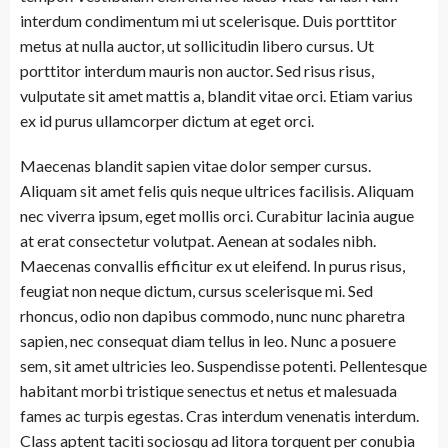
interdum condimentum mi ut scelerisque. Duis porttitor
metus at nulla auctor, ut sollicitudin libero cursus. Ut
porttitor interdum mauris non auctor. Sed risus risus,
vulputate sit amet mattis a, blandit vitae orci. Etiam varius
ex id purus ullamcorper dictum at eget orci.
Maecenas blandit sapien vitae dolor semper cursus.
Aliquam sit amet felis quis neque ultrices facilisis. Aliquam
nec viverra ipsum, eget mollis orci. Curabitur lacinia augue
at erat consectetur volutpat. Aenean at sodales nibh.
Maecenas convallis efficitur ex ut eleifend. In purus risus,
feugiat non neque dictum, cursus scelerisque mi. Sed
rhoncus, odio non dapibus commodo, nunc nunc pharetra
sapien, nec consequat diam tellus in leo. Nunc a posuere
sem, sit amet ultricies leo. Suspendisse potenti. Pellentesque
habitant morbi tristique senectus et netus et malesuada
fames ac turpis egestas. Cras interdum venenatis interdum.
Class aptent taciti sociosqu ad litora torquent per conubia