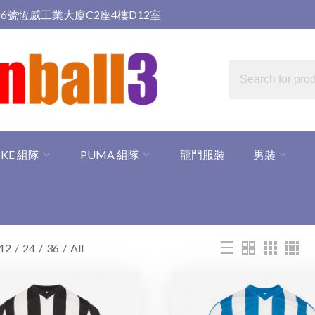
6號恆威工業大廈C2座4樓D12室
IKE 組隊
PUMA 組隊
龍門服裝
男裝
12
24
36
All