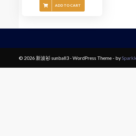
ADD TO CART
© 2026 新波衫 sunball3 - WordPress Theme - by
Spark