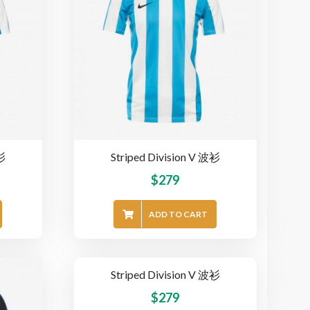
波衫
Striped Division V 波衫
$
279
ADD TO CART
Striped Division V 波衫
$
279