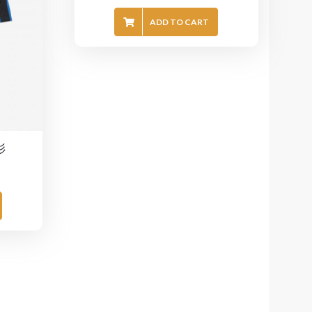
ADD TO CART
波衫