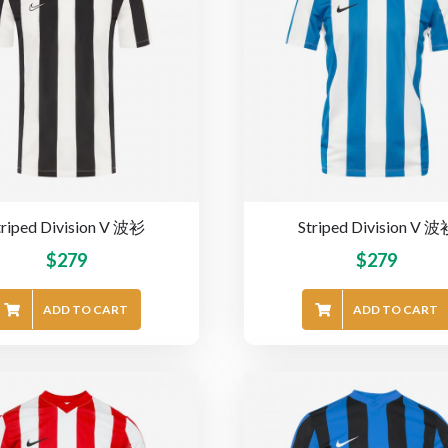
triped Division V 波衫
Striped Division V 
$
279
$
279
ADD TO CART
ADD TO CART