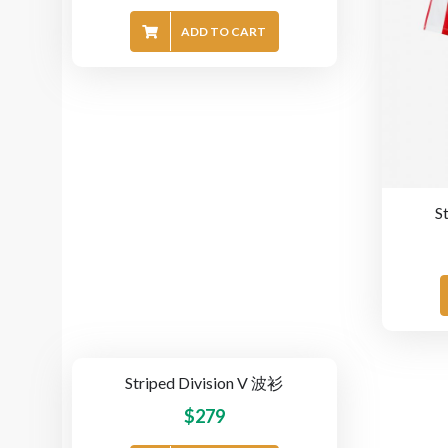
ADD TO CART
S
Striped Division V 波衫
$
279