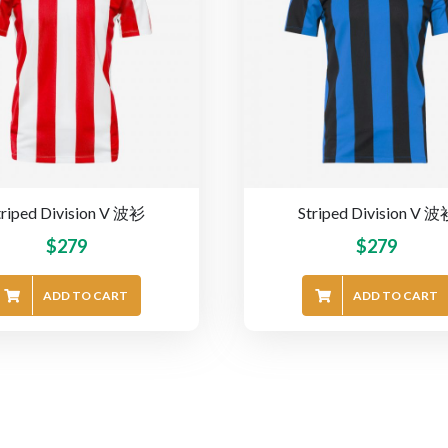
triped Division V 波衫
Striped Division V 
$
279
$
279
ADD TO CART
ADD TO CART