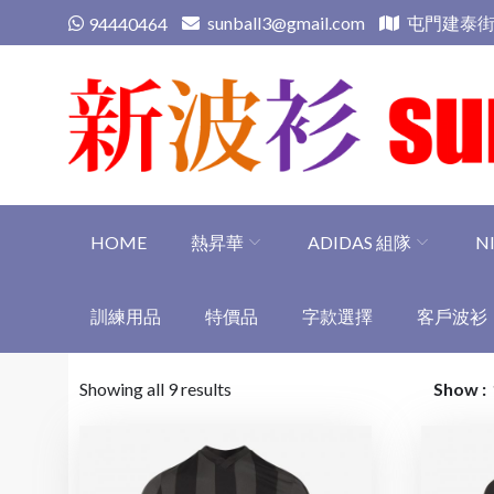
Skip
sunball3@gmail.com
屯門建泰街
94440464
to
content
新波衫 sunball3
專業組隊球衣專門店
HOME
熱昇華
ADIDAS 組隊
N
訓練用品
特價品
字款選擇
客戶波衫
Showing all 9 results
Show