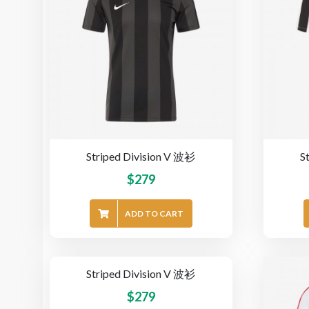
Striped Division V 波衫
S
$
279
ADD TO CART
Striped Division V 波衫
$
279