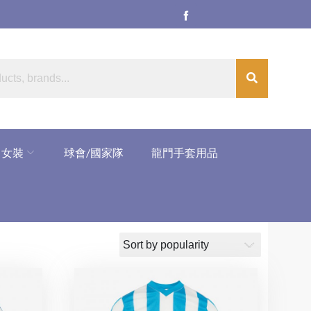
女裝
球會/國家隊
龍門手套用品