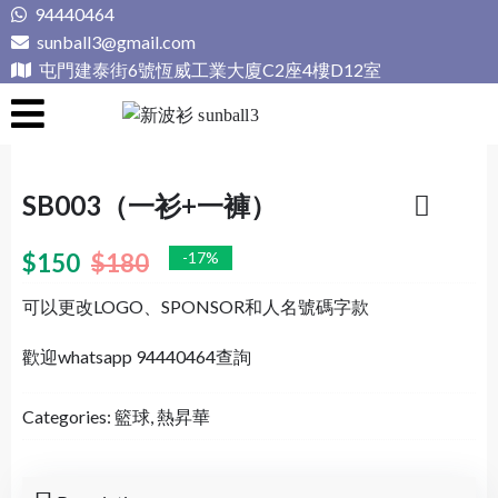
Skip
94440464
to
sunball3@gmail.com
content
屯門建泰街6號恆威工業大廈C2座4樓D12室
新波衫 sunball3
專業組隊球衣專門店
SB003（一衫+一褲）
$
150
$
180
-17%
可以更改LOGO、SPONSOR和人名號碼字款
歡迎whatsapp 94440464查詢
Categories:
籃球
,
熱昇華