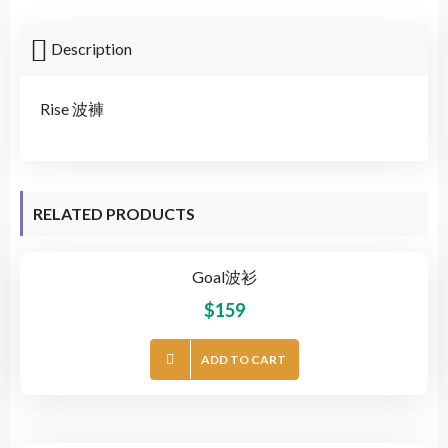
Description
Rise 波褲
RELATED PRODUCTS
Goal波衫
$
159
ADD TO CART