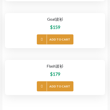
Goal波衫
$
159
ADD TO CART
Flash波衫
$
179
ADD TO CART