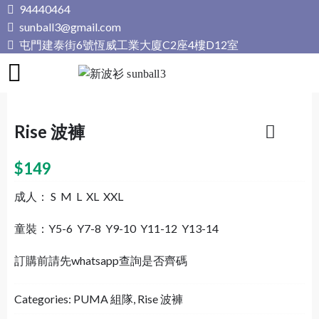
Skip
94440464
to
sunball3@gmail.com
content
屯門建泰街6號恆威工業大廈C2座4樓D12室
新波衫 sunball3
專業組隊球衣專門店
Rise 波褲
$
149
成人： S M L XL XXL
童裝：Y5-6 Y7-8 Y9-10 Y11-12 Y13-14
訂購前請先whatsapp查詢是否齊碼
Categories:
PUMA 組隊
,
Rise 波褲